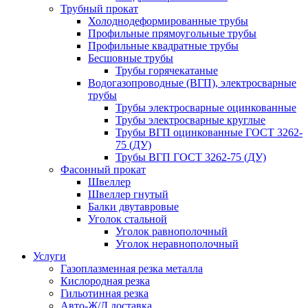
Трубный прокат
Холоднодеформированные трубы
Профильные прямоугольные трубы
Профильные квадратные трубы
Бесшовные трубы
Трубы горячекатаные
Водогазопроводные (ВГП), электросварные
трубы
Трубы электросварные оцинкованные
Трубы электросварные круглые
Трубы ВГП оцинкованные ГОСТ 3262-
75 (ДУ)
Трубы ВГП ГОСТ 3262-75 (ДУ)
Фасонный прокат
Швеллер
Швеллер гнутый
Балки двутавровые
Уголок стальной
Уголок равнополочный
Уголок неравнополочный
Услуги
Газоплазменная резка металла
Кислородная резка
Гильотинная резка
Авто-Ж/Д доставка