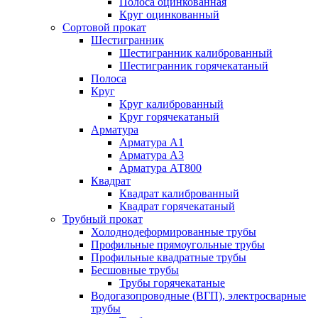
Полоса оцинкованная
Круг оцинкованный
Сортовой прокат
Шестигранник
Шестигранник калиброванный
Шестигранник горячекатаный
Полоса
Круг
Круг калиброванный
Круг горячекатаный
Арматура
Арматура А1
Арматура А3
Арматура АТ800
Квадрат
Квадрат калиброванный
Квадрат горячекатаный
Трубный прокат
Холоднодеформированные трубы
Профильные прямоугольные трубы
Профильные квадратные трубы
Бесшовные трубы
Трубы горячекатаные
Водогазопроводные (ВГП), электросварные
трубы