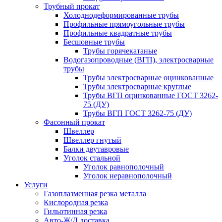
Трубный прокат
Холоднодеформированные трубы
Профильные прямоугольные трубы
Профильные квадратные трубы
Бесшовные трубы
Трубы горячекатаные
Водогазопроводные (ВГП), электросварные
трубы
Трубы электросварные оцинкованные
Трубы электросварные круглые
Трубы ВГП оцинкованные ГОСТ 3262-
75 (ДУ)
Трубы ВГП ГОСТ 3262-75 (ДУ)
Фасонный прокат
Швеллер
Швеллер гнутый
Балки двутавровые
Уголок стальной
Уголок равнополочный
Уголок неравнополочный
Услуги
Газоплазменная резка металла
Кислородная резка
Гильотинная резка
Авто-Ж/Д доставка