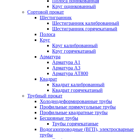
Полоса оцинкованная
Круг оцинкованный
Сортовой прокат
Шестигранник
Шестигранник калиброванный
Шестигранник горячекатаный
Полоса
Круг
Круг калиброванный
Круг горячекатаный
Арматура
Арматура А1
Арматура А3
Арматура АТ800
Квадрат
Квадрат калиброванный
Квадрат горячекатаный
Трубный прокат
Холоднодеформированные трубы
Профильные прямоугольные трубы
Профильные квадратные трубы
Бесшовные трубы
Трубы горячекатаные
Водогазопроводные (ВГП), электросварные
трубы