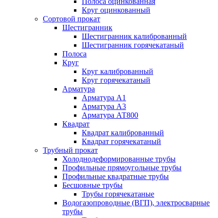
Полоса оцинкованная
Круг оцинкованный
Сортовой прокат
Шестигранник
Шестигранник калиброванный
Шестигранник горячекатаный
Полоса
Круг
Круг калиброванный
Круг горячекатаный
Арматура
Арматура А1
Арматура А3
Арматура АТ800
Квадрат
Квадрат калиброванный
Квадрат горячекатаный
Трубный прокат
Холоднодеформированные трубы
Профильные прямоугольные трубы
Профильные квадратные трубы
Бесшовные трубы
Трубы горячекатаные
Водогазопроводные (ВГП), электросварные
трубы