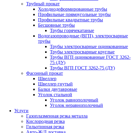
Трубный прокат
Холоднодеформированные трубы
Профильные прямоугольные трубы
Профильные квадратные трубы
Бесшовные трубы
Трубы горячекатаные
Водогазопроводные (ВГП), электросварные
трубы
Трубы электросварные оцинкованные
Трубы электросварные круглые
Трубы ВГП оцинкованные ГОСТ 3262-
75 (ДУ)
Трубы ВГП ГОСТ 3262-75 (ДУ)
Фасонный прокат
Швеллер
Швеллер гнутый
Балки двутавровые
Уголок стальной
Уголок равнополочный
Уголок неравнополочный
Услуги
Газоплазменная резка металла
Кислородная резка
Гильотинная резка
Авто-Ж/Д доставка