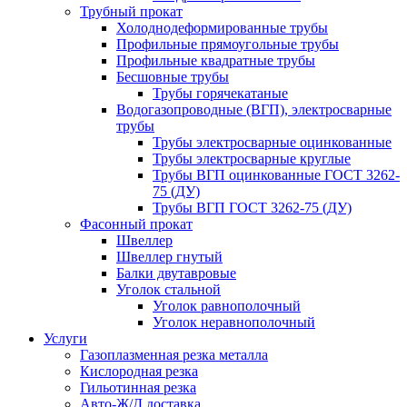
Трубный прокат
Холоднодеформированные трубы
Профильные прямоугольные трубы
Профильные квадратные трубы
Бесшовные трубы
Трубы горячекатаные
Водогазопроводные (ВГП), электросварные
трубы
Трубы электросварные оцинкованные
Трубы электросварные круглые
Трубы ВГП оцинкованные ГОСТ 3262-
75 (ДУ)
Трубы ВГП ГОСТ 3262-75 (ДУ)
Фасонный прокат
Швеллер
Швеллер гнутый
Балки двутавровые
Уголок стальной
Уголок равнополочный
Уголок неравнополочный
Услуги
Газоплазменная резка металла
Кислородная резка
Гильотинная резка
Авто-Ж/Д доставка