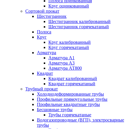
Полоса оцинкованная
Круг оцинкованный
Сортовой прокат
Шестигранник
Шестигранник калиброванный
Шестигранник горячекатаный
Полоса
Круг
Круг калиброванный
Круг горячекатаный
Арматура
Арматура А1
Арматура А3
Арматура АТ800
Квадрат
Квадрат калиброванный
Квадрат горячекатаный
Трубный прокат
Холоднодеформированные трубы
Профильные прямоугольные трубы
Профильные квадратные трубы
Бесшовные трубы
Трубы горячекатаные
Водогазопроводные (ВГП), электросварные
трубы