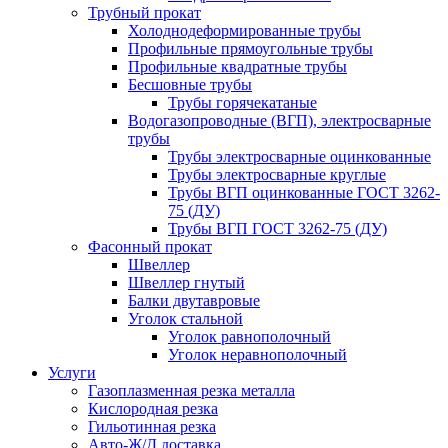
Трубный прокат
Холоднодеформированные трубы
Профильные прямоугольные трубы
Профильные квадратные трубы
Бесшовные трубы
Трубы горячекатаные
Водогазопроводные (ВГП), электросварные
трубы
Трубы электросварные оцинкованные
Трубы электросварные круглые
Трубы ВГП оцинкованные ГОСТ 3262-
75 (ДУ)
Трубы ВГП ГОСТ 3262-75 (ДУ)
Фасонный прокат
Швеллер
Швеллер гнутый
Балки двутавровые
Уголок стальной
Уголок равнополочный
Уголок неравнополочный
Услуги
Газоплазменная резка металла
Кислородная резка
Гильотинная резка
Авто-Ж/Д доставка