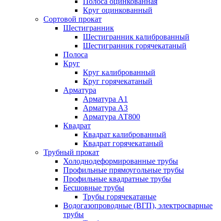
Полоса оцинкованная
Круг оцинкованный
Сортовой прокат
Шестигранник
Шестигранник калиброванный
Шестигранник горячекатаный
Полоса
Круг
Круг калиброванный
Круг горячекатаный
Арматура
Арматура А1
Арматура А3
Арматура АТ800
Квадрат
Квадрат калиброванный
Квадрат горячекатаный
Трубный прокат
Холоднодеформированные трубы
Профильные прямоугольные трубы
Профильные квадратные трубы
Бесшовные трубы
Трубы горячекатаные
Водогазопроводные (ВГП), электросварные
трубы