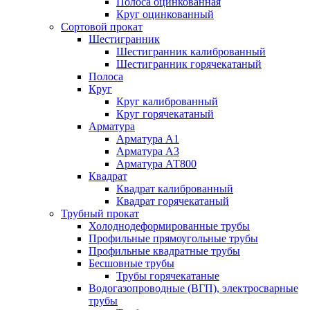
Полоса оцинкованная
Круг оцинкованный
Сортовой прокат
Шестигранник
Шестигранник калиброванный
Шестигранник горячекатаный
Полоса
Круг
Круг калиброванный
Круг горячекатаный
Арматура
Арматура А1
Арматура А3
Арматура АТ800
Квадрат
Квадрат калиброванный
Квадрат горячекатаный
Трубный прокат
Холоднодеформированные трубы
Профильные прямоугольные трубы
Профильные квадратные трубы
Бесшовные трубы
Трубы горячекатаные
Водогазопроводные (ВГП), электросварные
трубы