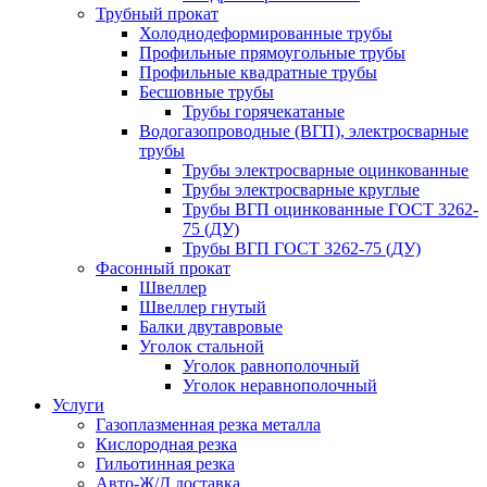
Трубный прокат
Холоднодеформированные трубы
Профильные прямоугольные трубы
Профильные квадратные трубы
Бесшовные трубы
Трубы горячекатаные
Водогазопроводные (ВГП), электросварные
трубы
Трубы электросварные оцинкованные
Трубы электросварные круглые
Трубы ВГП оцинкованные ГОСТ 3262-
75 (ДУ)
Трубы ВГП ГОСТ 3262-75 (ДУ)
Фасонный прокат
Швеллер
Швеллер гнутый
Балки двутавровые
Уголок стальной
Уголок равнополочный
Уголок неравнополочный
Услуги
Газоплазменная резка металла
Кислородная резка
Гильотинная резка
Авто-Ж/Д доставка