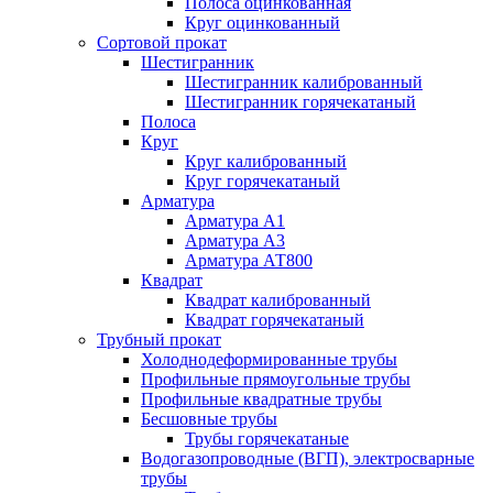
Полоса оцинкованная
Круг оцинкованный
Сортовой прокат
Шестигранник
Шестигранник калиброванный
Шестигранник горячекатаный
Полоса
Круг
Круг калиброванный
Круг горячекатаный
Арматура
Арматура А1
Арматура А3
Арматура АТ800
Квадрат
Квадрат калиброванный
Квадрат горячекатаный
Трубный прокат
Холоднодеформированные трубы
Профильные прямоугольные трубы
Профильные квадратные трубы
Бесшовные трубы
Трубы горячекатаные
Водогазопроводные (ВГП), электросварные
трубы