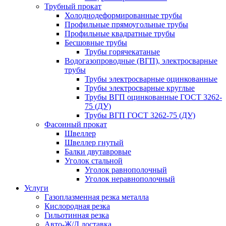
Трубный прокат
Холоднодеформированные трубы
Профильные прямоугольные трубы
Профильные квадратные трубы
Бесшовные трубы
Трубы горячекатаные
Водогазопроводные (ВГП), электросварные
трубы
Трубы электросварные оцинкованные
Трубы электросварные круглые
Трубы ВГП оцинкованные ГОСТ 3262-
75 (ДУ)
Трубы ВГП ГОСТ 3262-75 (ДУ)
Фасонный прокат
Швеллер
Швеллер гнутый
Балки двутавровые
Уголок стальной
Уголок равнополочный
Уголок неравнополочный
Услуги
Газоплазменная резка металла
Кислородная резка
Гильотинная резка
Авто-Ж/Д доставка