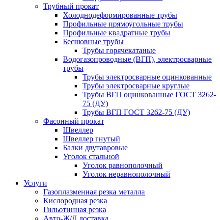
Трубный прокат
Холоднодеформированные трубы
Профильные прямоугольные трубы
Профильные квадратные трубы
Бесшовные трубы
Трубы горячекатаные
Водогазопроводные (ВГП), электросварные
трубы
Трубы электросварные оцинкованные
Трубы электросварные круглые
Трубы ВГП оцинкованные ГОСТ 3262-
75 (ДУ)
Трубы ВГП ГОСТ 3262-75 (ДУ)
Фасонный прокат
Швеллер
Швеллер гнутый
Балки двутавровые
Уголок стальной
Уголок равнополочный
Уголок неравнополочный
Услуги
Газоплазменная резка металла
Кислородная резка
Гильотинная резка
Авто-Ж/Д доставка