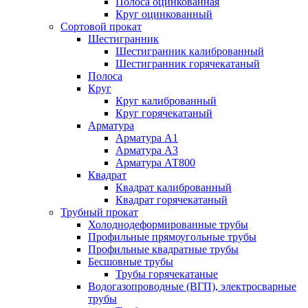
Полоса оцинкованная
Круг оцинкованный
Сортовой прокат
Шестигранник
Шестигранник калиброванный
Шестигранник горячекатаный
Полоса
Круг
Круг калиброванный
Круг горячекатаный
Арматура
Арматура А1
Арматура А3
Арматура АТ800
Квадрат
Квадрат калиброванный
Квадрат горячекатаный
Трубный прокат
Холоднодеформированные трубы
Профильные прямоугольные трубы
Профильные квадратные трубы
Бесшовные трубы
Трубы горячекатаные
Водогазопроводные (ВГП), электросварные
трубы