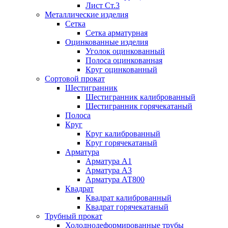
Лист Ст.3
Металлические изделия
Сетка
Сетка арматурная
Оцинкованные изделия
Уголок оцинкованный
Полоса оцинкованная
Круг оцинкованный
Сортовой прокат
Шестигранник
Шестигранник калиброванный
Шестигранник горячекатаный
Полоса
Круг
Круг калиброванный
Круг горячекатаный
Арматура
Арматура А1
Арматура А3
Арматура АТ800
Квадрат
Квадрат калиброванный
Квадрат горячекатаный
Трубный прокат
Холоднодеформированные трубы