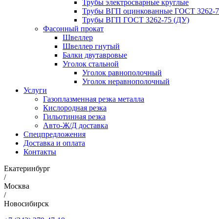
Трубы электросварные круглые
Трубы ВГП оцинкованные ГОСТ 3262-7
Трубы ВГП ГОСТ 3262-75 (ДУ)
Фасонный прокат
Швеллер
Швеллер гнутый
Балки двутавровые
Уголок стальной
Уголок равнополочный
Уголок неравнополочный
Услуги
Газоплазменная резка металла
Кислородная резка
Гильотинная резка
Авто-Ж/Д доставка
Спецпредложения
Доставка и оплата
Контакты
Екатеринбург
/
Москва
/
Новосибирск