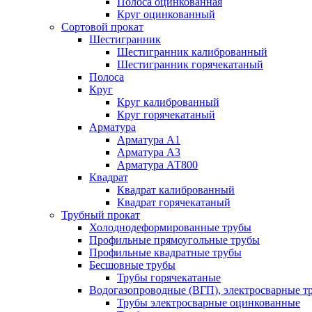
Полоса оцинкованная
Круг оцинкованный
Сортовой прокат
Шестигранник
Шестигранник калиброванный
Шестигранник горячекатаный
Полоса
Круг
Круг калиброванный
Круг горячекатаный
Арматура
Арматура А1
Арматура А3
Арматура АТ800
Квадрат
Квадрат калиброванный
Квадрат горячекатаный
Трубный прокат
Холоднодеформированные трубы
Профильные прямоугольные трубы
Профильные квадратные трубы
Бесшовные трубы
Трубы горячекатаные
Водогазопроводные (ВГП), электросварные т
Трубы электросварные оцинкованные