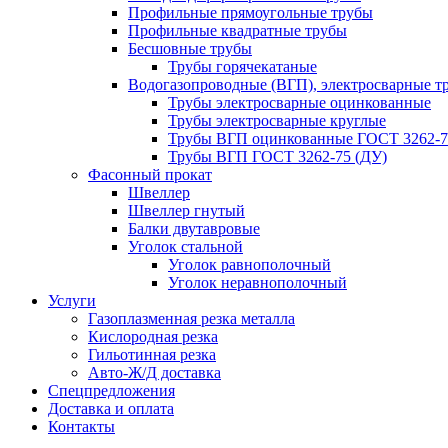
Профильные прямоугольные трубы
Профильные квадратные трубы
Бесшовные трубы
Трубы горячекатаные
Водогазопроводные (ВГП), электросварные т
Трубы электросварные оцинкованные
Трубы электросварные круглые
Трубы ВГП оцинкованные ГОСТ 3262-7
Трубы ВГП ГОСТ 3262-75 (ДУ)
Фасонный прокат
Швеллер
Швеллер гнутый
Балки двутавровые
Уголок стальной
Уголок равнополочный
Уголок неравнополочный
Услуги
Газоплазменная резка металла
Кислородная резка
Гильотинная резка
Авто-Ж/Д доставка
Спецпредложения
Доставка и оплата
Контакты