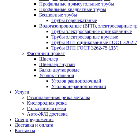
Профильные прямоугольные трубы
Профильные квадратные трубы
Бесшовные трубы
Трубы горячекатаные
Водогазопроводные (ВГП), электросварные т
Трубы электросварные оцинкованные
Трубы электросварные круглые
Трубы ВГП оцинкованные ГОСТ 3262-7
Трубы ВГП ГОСТ 3262-75 (ДУ)
Фасонный прокат
Швеллер
Швеллер гнутый
Балки двутавровые
Уголок стальной
Уголок равнополочный
Уголок неравнополочный
Услуги
Газоплазменная резка металла
Кислородная резка
Гильотинная резка
Авто-Ж/Д доставка
Спецпредложения
Доставка и оплата
Контакты