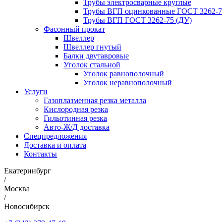
Трубы электросварные круглые
Трубы ВГП оцинкованные ГОСТ 3262-7
Трубы ВГП ГОСТ 3262-75 (ДУ)
Фасонный прокат
Швеллер
Швеллер гнутый
Балки двутавровые
Уголок стальной
Уголок равнополочный
Уголок неравнополочный
Услуги
Газоплазменная резка металла
Кислородная резка
Гильотинная резка
Авто-Ж/Д доставка
Спецпредложения
Доставка и оплата
Контакты
Екатеринбург
/
Москва
/
Новосибирск