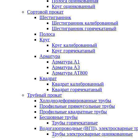
Полоса оцинкованная
Круг оцинкованный
Сортовой прокат
Шестигранник
Шестигранник калиброванный
Шестигранник горячекатаный
Полоса
Круг
Круг калиброванный
Круг горячекатаный
Арматура
Арматура А1
Арматура А3
Арматура АТ800
Квадрат
Квадрат калиброванный
Квадрат горячекатаный
Трубный прокат
Холоднодеформированные трубы
Профильные прямоугольные трубы
Профильные квадратные трубы
Бесшовные трубы
Трубы горячекатаные
Водогазопроводные (ВГП), электросварные т
Трубы электросварные оцинкованные