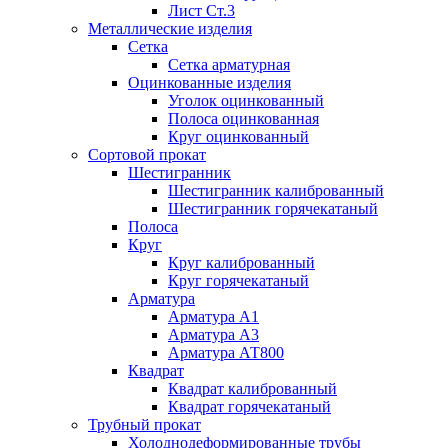
Лист Ст.3
Металлические изделия
Сетка
Сетка арматурная
Оцинкованные изделия
Уголок оцинкованный
Полоса оцинкованная
Круг оцинкованный
Сортовой прокат
Шестигранник
Шестигранник калиброванный
Шестигранник горячекатаный
Полоса
Круг
Круг калиброванный
Круг горячекатаный
Арматура
Арматура А1
Арматура А3
Арматура АТ800
Квадрат
Квадрат калиброванный
Квадрат горячекатаный
Трубный прокат
Холоднодеформированные трубы