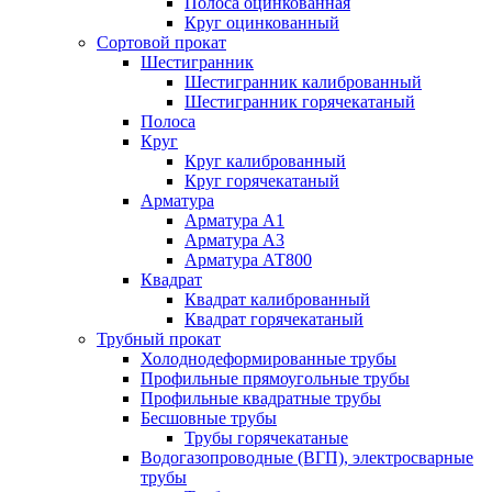
Полоса оцинкованная
Круг оцинкованный
Сортовой прокат
Шестигранник
Шестигранник калиброванный
Шестигранник горячекатаный
Полоса
Круг
Круг калиброванный
Круг горячекатаный
Арматура
Арматура А1
Арматура А3
Арматура АТ800
Квадрат
Квадрат калиброванный
Квадрат горячекатаный
Трубный прокат
Холоднодеформированные трубы
Профильные прямоугольные трубы
Профильные квадратные трубы
Бесшовные трубы
Трубы горячекатаные
Водогазопроводные (ВГП), электросварные
трубы