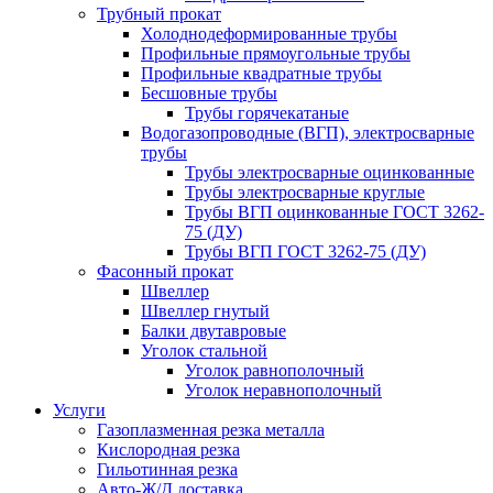
Трубный прокат
Холоднодеформированные трубы
Профильные прямоугольные трубы
Профильные квадратные трубы
Бесшовные трубы
Трубы горячекатаные
Водогазопроводные (ВГП), электросварные
трубы
Трубы электросварные оцинкованные
Трубы электросварные круглые
Трубы ВГП оцинкованные ГОСТ 3262-
75 (ДУ)
Трубы ВГП ГОСТ 3262-75 (ДУ)
Фасонный прокат
Швеллер
Швеллер гнутый
Балки двутавровые
Уголок стальной
Уголок равнополочный
Уголок неравнополочный
Услуги
Газоплазменная резка металла
Кислородная резка
Гильотинная резка
Авто-Ж/Д доставка