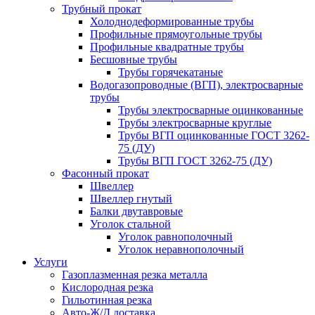
Трубный прокат
Холоднодеформированные трубы
Профильные прямоугольные трубы
Профильные квадратные трубы
Бесшовные трубы
Трубы горячекатаные
Водогазопроводные (ВГП), электросварные
трубы
Трубы электросварные оцинкованные
Трубы электросварные круглые
Трубы ВГП оцинкованные ГОСТ 3262-
75 (ДУ)
Трубы ВГП ГОСТ 3262-75 (ДУ)
Фасонный прокат
Швеллер
Швеллер гнутый
Балки двутавровые
Уголок стальной
Уголок равнополочный
Уголок неравнополочный
Услуги
Газоплазменная резка металла
Кислородная резка
Гильотинная резка
Авто-Ж/Д доставка