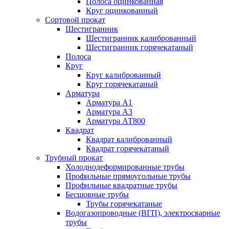
Полоса оцинкованная
Круг оцинкованный
Сортовой прокат
Шестигранник
Шестигранник калиброванный
Шестигранник горячекатаный
Полоса
Круг
Круг калиброванный
Круг горячекатаный
Арматура
Арматура А1
Арматура А3
Арматура АТ800
Квадрат
Квадрат калиброванный
Квадрат горячекатаный
Трубный прокат
Холоднодеформированные трубы
Профильные прямоугольные трубы
Профильные квадратные трубы
Бесшовные трубы
Трубы горячекатаные
Водогазопроводные (ВГП), электросварные
трубы