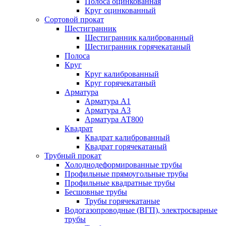
Полоса оцинкованная
Круг оцинкованный
Сортовой прокат
Шестигранник
Шестигранник калиброванный
Шестигранник горячекатаный
Полоса
Круг
Круг калиброванный
Круг горячекатаный
Арматура
Арматура А1
Арматура А3
Арматура АТ800
Квадрат
Квадрат калиброванный
Квадрат горячекатаный
Трубный прокат
Холоднодеформированные трубы
Профильные прямоугольные трубы
Профильные квадратные трубы
Бесшовные трубы
Трубы горячекатаные
Водогазопроводные (ВГП), электросварные
трубы