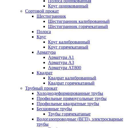
Полоса оцинкованная
Круг оцинкованный
Сортовой прокат
Шестигранник
Шестигранник калиброванный
Шестигранник горячекатаный
Полоса
Круг
Круг калиброванный
Круг горячекатаный
Арматура
Арматура А1
Арматура А3
Арматура АТ800
Квадрат
Квадрат калиброванный
Квадрат горячекатаный
Трубный прокат
Холоднодеформированные трубы
Профильные прямоугольные трубы
Профильные квадратные трубы
Бесшовные трубы
Трубы горячекатаные
Водогазопроводные (ВГП), электросварные
трубы