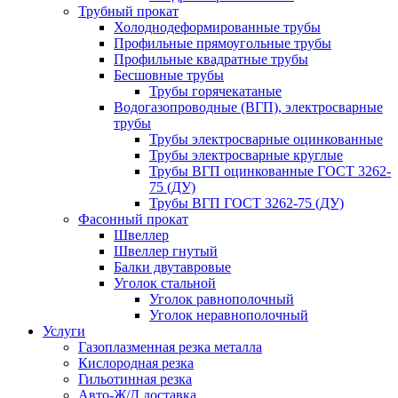
Трубный прокат
Холоднодеформированные трубы
Профильные прямоугольные трубы
Профильные квадратные трубы
Бесшовные трубы
Трубы горячекатаные
Водогазопроводные (ВГП), электросварные
трубы
Трубы электросварные оцинкованные
Трубы электросварные круглые
Трубы ВГП оцинкованные ГОСТ 3262-
75 (ДУ)
Трубы ВГП ГОСТ 3262-75 (ДУ)
Фасонный прокат
Швеллер
Швеллер гнутый
Балки двутавровые
Уголок стальной
Уголок равнополочный
Уголок неравнополочный
Услуги
Газоплазменная резка металла
Кислородная резка
Гильотинная резка
Авто-Ж/Д доставка