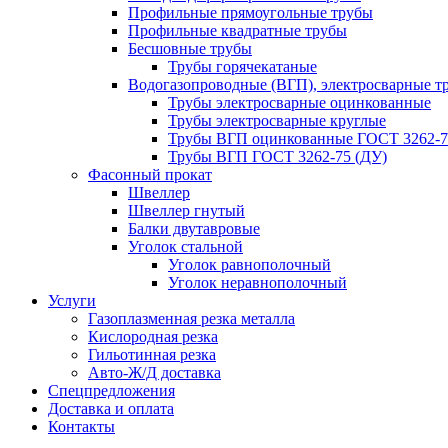
Профильные прямоугольные трубы
Профильные квадратные трубы
Бесшовные трубы
Трубы горячекатаные
Водогазопроводные (ВГП), электросварные т
Трубы электросварные оцинкованные
Трубы электросварные круглые
Трубы ВГП оцинкованные ГОСТ 3262-7
Трубы ВГП ГОСТ 3262-75 (ДУ)
Фасонный прокат
Швеллер
Швеллер гнутый
Балки двутавровые
Уголок стальной
Уголок равнополочный
Уголок неравнополочный
Услуги
Газоплазменная резка металла
Кислородная резка
Гильотинная резка
Авто-Ж/Д доставка
Спецпредложения
Доставка и оплата
Контакты