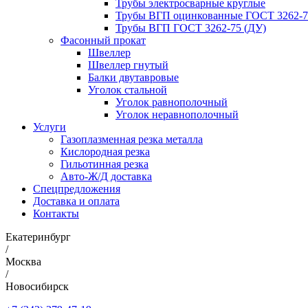
Трубы электросварные круглые
Трубы ВГП оцинкованные ГОСТ 3262-7
Трубы ВГП ГОСТ 3262-75 (ДУ)
Фасонный прокат
Швеллер
Швеллер гнутый
Балки двутавровые
Уголок стальной
Уголок равнополочный
Уголок неравнополочный
Услуги
Газоплазменная резка металла
Кислородная резка
Гильотинная резка
Авто-Ж/Д доставка
Спецпредложения
Доставка и оплата
Контакты
Екатеринбург
/
Москва
/
Новосибирск