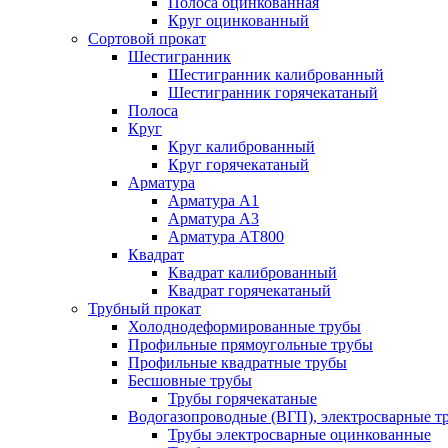
Полоса оцинкованная
Круг оцинкованный
Сортовой прокат
Шестигранник
Шестигранник калиброванный
Шестигранник горячекатаный
Полоса
Круг
Круг калиброванный
Круг горячекатаный
Арматура
Арматура А1
Арматура А3
Арматура АТ800
Квадрат
Квадрат калиброванный
Квадрат горячекатаный
Трубный прокат
Холоднодеформированные трубы
Профильные прямоугольные трубы
Профильные квадратные трубы
Бесшовные трубы
Трубы горячекатаные
Водогазопроводные (ВГП), электросварные т
Трубы электросварные оцинкованные