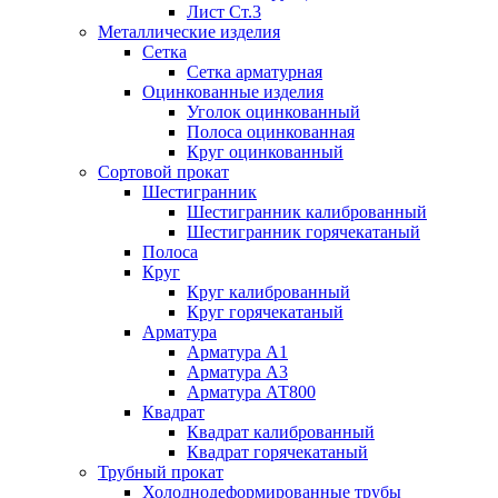
Лист Ст.3
Металлические изделия
Сетка
Сетка арматурная
Оцинкованные изделия
Уголок оцинкованный
Полоса оцинкованная
Круг оцинкованный
Сортовой прокат
Шестигранник
Шестигранник калиброванный
Шестигранник горячекатаный
Полоса
Круг
Круг калиброванный
Круг горячекатаный
Арматура
Арматура А1
Арматура А3
Арматура АТ800
Квадрат
Квадрат калиброванный
Квадрат горячекатаный
Трубный прокат
Холоднодеформированные трубы