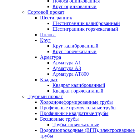
Полоса оцинкованная
Круг оцинкованный
Сортовой прокат
Шестигранник
Шестигранник калиброванный
Шестигранник горячекатаный
Полоса
Круг
Круг калиброванный
Круг горячекатаный
Арматура
Арматура А1
Арматура А3
Арматура АТ800
Квадрат
Квадрат калиброванный
Квадрат горячекатаный
Трубный прокат
Холоднодеформированные трубы
Профильные прямоугольные трубы
Профильные квадратные трубы
Бесшовные трубы
Трубы горячекатаные
Водогазопроводные (ВГП), электросварные
трубы