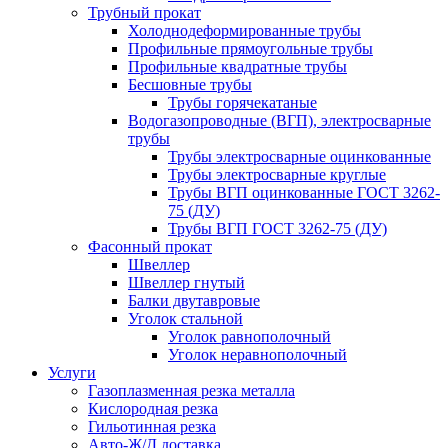
Трубный прокат
Холоднодеформированные трубы
Профильные прямоугольные трубы
Профильные квадратные трубы
Бесшовные трубы
Трубы горячекатаные
Водогазопроводные (ВГП), электросварные
трубы
Трубы электросварные оцинкованные
Трубы электросварные круглые
Трубы ВГП оцинкованные ГОСТ 3262-
75 (ДУ)
Трубы ВГП ГОСТ 3262-75 (ДУ)
Фасонный прокат
Швеллер
Швеллер гнутый
Балки двутавровые
Уголок стальной
Уголок равнополочный
Уголок неравнополочный
Услуги
Газоплазменная резка металла
Кислородная резка
Гильотинная резка
Авто-Ж/Д доставка