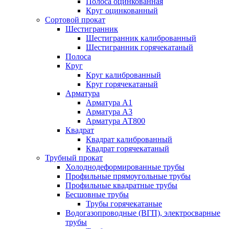
Полоса оцинкованная
Круг оцинкованный
Сортовой прокат
Шестигранник
Шестигранник калиброванный
Шестигранник горячекатаный
Полоса
Круг
Круг калиброванный
Круг горячекатаный
Арматура
Арматура А1
Арматура А3
Арматура АТ800
Квадрат
Квадрат калиброванный
Квадрат горячекатаный
Трубный прокат
Холоднодеформированные трубы
Профильные прямоугольные трубы
Профильные квадратные трубы
Бесшовные трубы
Трубы горячекатаные
Водогазопроводные (ВГП), электросварные
трубы