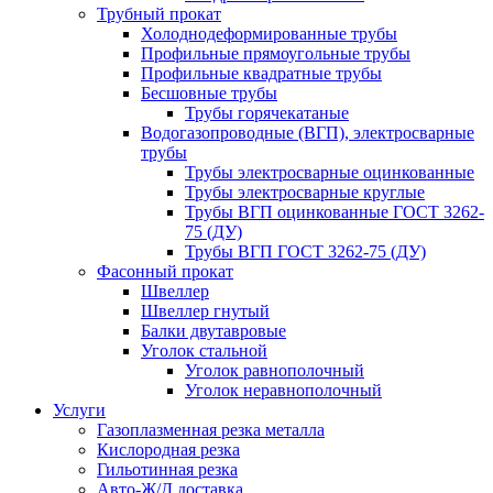
Трубный прокат
Холоднодеформированные трубы
Профильные прямоугольные трубы
Профильные квадратные трубы
Бесшовные трубы
Трубы горячекатаные
Водогазопроводные (ВГП), электросварные
трубы
Трубы электросварные оцинкованные
Трубы электросварные круглые
Трубы ВГП оцинкованные ГОСТ 3262-
75 (ДУ)
Трубы ВГП ГОСТ 3262-75 (ДУ)
Фасонный прокат
Швеллер
Швеллер гнутый
Балки двутавровые
Уголок стальной
Уголок равнополочный
Уголок неравнополочный
Услуги
Газоплазменная резка металла
Кислородная резка
Гильотинная резка
Авто-Ж/Д доставка