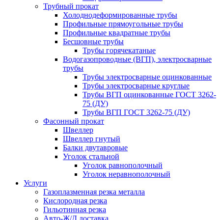
Трубный прокат
Холоднодеформированные трубы
Профильные прямоугольные трубы
Профильные квадратные трубы
Бесшовные трубы
Трубы горячекатаные
Водогазопроводные (ВГП), электросварные
трубы
Трубы электросварные оцинкованные
Трубы электросварные круглые
Трубы ВГП оцинкованные ГОСТ 3262-
75 (ДУ)
Трубы ВГП ГОСТ 3262-75 (ДУ)
Фасонный прокат
Швеллер
Швеллер гнутый
Балки двутавровые
Уголок стальной
Уголок равнополочный
Уголок неравнополочный
Услуги
Газоплазменная резка металла
Кислородная резка
Гильотинная резка
Авто-Ж/Д доставка