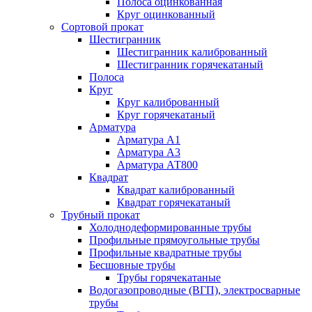
Полоса оцинкованная
Круг оцинкованный
Сортовой прокат
Шестигранник
Шестигранник калиброванный
Шестигранник горячекатаный
Полоса
Круг
Круг калиброванный
Круг горячекатаный
Арматура
Арматура А1
Арматура А3
Арматура АТ800
Квадрат
Квадрат калиброванный
Квадрат горячекатаный
Трубный прокат
Холоднодеформированные трубы
Профильные прямоугольные трубы
Профильные квадратные трубы
Бесшовные трубы
Трубы горячекатаные
Водогазопроводные (ВГП), электросварные
трубы