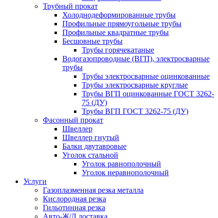
Трубный прокат
Холоднодеформированные трубы
Профильные прямоугольные трубы
Профильные квадратные трубы
Бесшовные трубы
Трубы горячекатаные
Водогазопроводные (ВГП), электросварные
трубы
Трубы электросварные оцинкованные
Трубы электросварные круглые
Трубы ВГП оцинкованные ГОСТ 3262-
75 (ДУ)
Трубы ВГП ГОСТ 3262-75 (ДУ)
Фасонный прокат
Швеллер
Швеллер гнутый
Балки двутавровые
Уголок стальной
Уголок равнополочный
Уголок неравнополочный
Услуги
Газоплазменная резка металла
Кислородная резка
Гильотинная резка
Авто-Ж/Д доставка