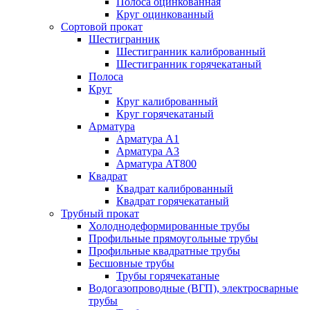
Полоса оцинкованная
Круг оцинкованный
Сортовой прокат
Шестигранник
Шестигранник калиброванный
Шестигранник горячекатаный
Полоса
Круг
Круг калиброванный
Круг горячекатаный
Арматура
Арматура А1
Арматура А3
Арматура АТ800
Квадрат
Квадрат калиброванный
Квадрат горячекатаный
Трубный прокат
Холоднодеформированные трубы
Профильные прямоугольные трубы
Профильные квадратные трубы
Бесшовные трубы
Трубы горячекатаные
Водогазопроводные (ВГП), электросварные
трубы