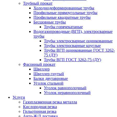
Трубный прокат
Холоднодеформированные трубы
Профильные прямоугольные трубы
Профильные квадратные трубы
Бесшовные трубы
Трубы горячекатаные
Водогазопроводные (ВГП), электросварные
трубы
Трубы электросварные оцинкованные
Трубы электросварные круглые
Трубы ВГП оцинкованные ГОСТ 3262-
75 (ДУ)
Трубы ВГП ГОСТ 3262-75 (ДУ)
Фасонный прокат
Швеллер
Швеллер гнутый
Балки двутавровые
Уголок стальной
Уголок равнополочный
Уголок неравнополочный
Услуги
Газоплазменная резка металла
Кислородная резка
Гильотинная резка
Авто-Ж/Д доставка