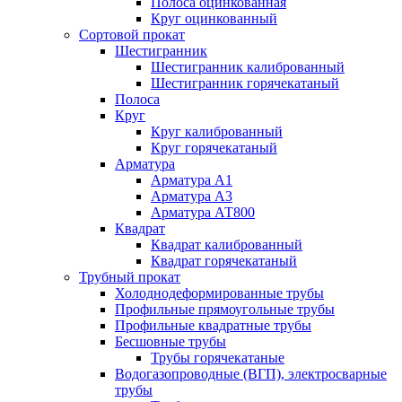
Полоса оцинкованная
Круг оцинкованный
Сортовой прокат
Шестигранник
Шестигранник калиброванный
Шестигранник горячекатаный
Полоса
Круг
Круг калиброванный
Круг горячекатаный
Арматура
Арматура А1
Арматура А3
Арматура АТ800
Квадрат
Квадрат калиброванный
Квадрат горячекатаный
Трубный прокат
Холоднодеформированные трубы
Профильные прямоугольные трубы
Профильные квадратные трубы
Бесшовные трубы
Трубы горячекатаные
Водогазопроводные (ВГП), электросварные
трубы