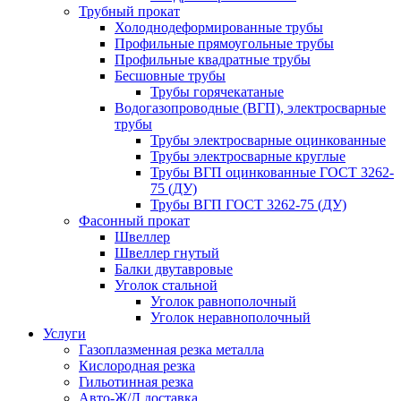
Трубный прокат
Холоднодеформированные трубы
Профильные прямоугольные трубы
Профильные квадратные трубы
Бесшовные трубы
Трубы горячекатаные
Водогазопроводные (ВГП), электросварные
трубы
Трубы электросварные оцинкованные
Трубы электросварные круглые
Трубы ВГП оцинкованные ГОСТ 3262-
75 (ДУ)
Трубы ВГП ГОСТ 3262-75 (ДУ)
Фасонный прокат
Швеллер
Швеллер гнутый
Балки двутавровые
Уголок стальной
Уголок равнополочный
Уголок неравнополочный
Услуги
Газоплазменная резка металла
Кислородная резка
Гильотинная резка
Авто-Ж/Д доставка