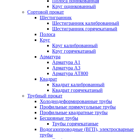
Полоса оцинкованная
Круг оцинкованный
Сортовой прокат
Шестигранник
Шестигранник калиброванный
Шестигранник горячекатаный
Полоса
Круг
Круг калиброванный
Круг горячекатаный
Арматура
Арматура А1
Арматура А3
Арматура АТ800
Квадрат
Квадрат калиброванный
Квадрат горячекатаный
Трубный прокат
Холоднодеформированные трубы
Профильные прямоугольные трубы
Профильные квадратные трубы
Бесшовные трубы
Трубы горячекатаные
Водогазопроводные (ВГП), электросварные
трубы