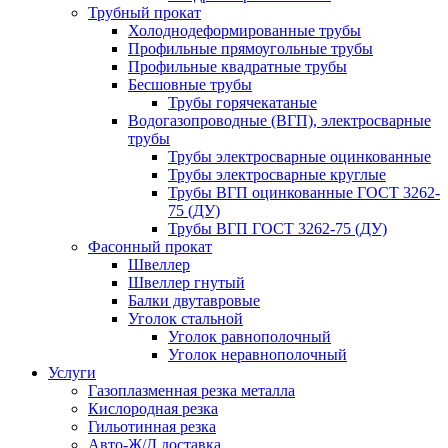
Трубный прокат
Холоднодеформированные трубы
Профильные прямоугольные трубы
Профильные квадратные трубы
Бесшовные трубы
Трубы горячекатаные
Водогазопроводные (ВГП), электросварные
трубы
Трубы электросварные оцинкованные
Трубы электросварные круглые
Трубы ВГП оцинкованные ГОСТ 3262-
75 (ДУ)
Трубы ВГП ГОСТ 3262-75 (ДУ)
Фасонный прокат
Швеллер
Швеллер гнутый
Балки двутавровые
Уголок стальной
Уголок равнополочный
Уголок неравнополочный
Услуги
Газоплазменная резка металла
Кислородная резка
Гильотинная резка
Авто-Ж/Д доставка