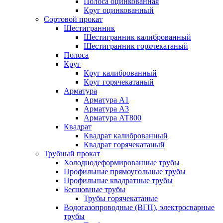
Полоса оцинкованная
Круг оцинкованный
Сортовой прокат
Шестигранник
Шестигранник калиброванный
Шестигранник горячекатаный
Полоса
Круг
Круг калиброванный
Круг горячекатаный
Арматура
Арматура А1
Арматура А3
Арматура АТ800
Квадрат
Квадрат калиброванный
Квадрат горячекатаный
Трубный прокат
Холоднодеформированные трубы
Профильные прямоугольные трубы
Профильные квадратные трубы
Бесшовные трубы
Трубы горячекатаные
Водогазопроводные (ВГП), электросварные
трубы