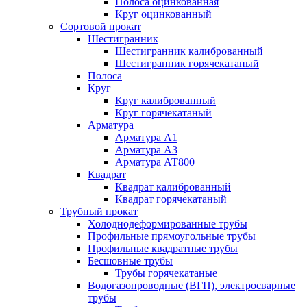
Полоса оцинкованная
Круг оцинкованный
Сортовой прокат
Шестигранник
Шестигранник калиброванный
Шестигранник горячекатаный
Полоса
Круг
Круг калиброванный
Круг горячекатаный
Арматура
Арматура А1
Арматура А3
Арматура АТ800
Квадрат
Квадрат калиброванный
Квадрат горячекатаный
Трубный прокат
Холоднодеформированные трубы
Профильные прямоугольные трубы
Профильные квадратные трубы
Бесшовные трубы
Трубы горячекатаные
Водогазопроводные (ВГП), электросварные
трубы