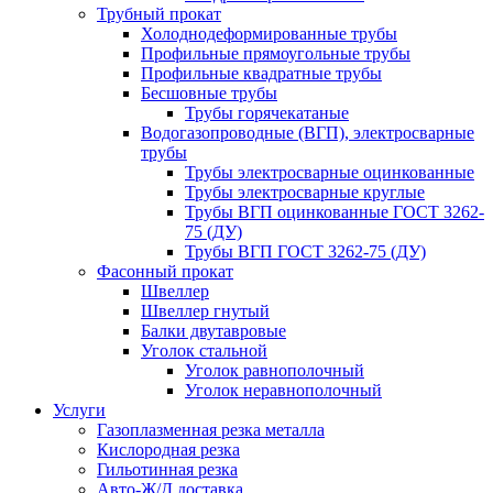
Трубный прокат
Холоднодеформированные трубы
Профильные прямоугольные трубы
Профильные квадратные трубы
Бесшовные трубы
Трубы горячекатаные
Водогазопроводные (ВГП), электросварные
трубы
Трубы электросварные оцинкованные
Трубы электросварные круглые
Трубы ВГП оцинкованные ГОСТ 3262-
75 (ДУ)
Трубы ВГП ГОСТ 3262-75 (ДУ)
Фасонный прокат
Швеллер
Швеллер гнутый
Балки двутавровые
Уголок стальной
Уголок равнополочный
Уголок неравнополочный
Услуги
Газоплазменная резка металла
Кислородная резка
Гильотинная резка
Авто-Ж/Д доставка