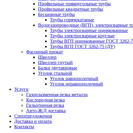
Профильные прямоугольные трубы
Профильные квадратные трубы
Бесшовные трубы
Трубы горячекатаные
Водогазопроводные (ВГП), электросварные т
Трубы электросварные оцинкованные
Трубы электросварные круглые
Трубы ВГП оцинкованные ГОСТ 3262-7
Трубы ВГП ГОСТ 3262-75 (ДУ)
Фасонный прокат
Швеллер
Швеллер гнутый
Балки двутавровые
Уголок стальной
Уголок равнополочный
Уголок неравнополочный
Услуги
Газоплазменная резка металла
Кислородная резка
Гильотинная резка
Авто-Ж/Д доставка
Спецпредложения
Доставка и оплата
Контакты