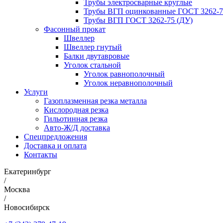
Трубы электросварные круглые
Трубы ВГП оцинкованные ГОСТ 3262-7
Трубы ВГП ГОСТ 3262-75 (ДУ)
Фасонный прокат
Швеллер
Швеллер гнутый
Балки двутавровые
Уголок стальной
Уголок равнополочный
Уголок неравнополочный
Услуги
Газоплазменная резка металла
Кислородная резка
Гильотинная резка
Авто-Ж/Д доставка
Спецпредложения
Доставка и оплата
Контакты
Екатеринбург
/
Москва
/
Новосибирск