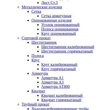
Лист Ст.3
Металлические изделия
Сетка
Сетка арматурная
Оцинкованные изделия
Уголок оцинкованный
Полоса оцинкованная
Круг оцинкованный
Сортовой прокат
Шестигранник
Шестигранник калиброванный
Шестигранник горячекатаный
Полоса
Круг
Круг калиброванный
Круг горячекатаный
Арматура
Арматура А1
Арматура А3
Арматура АТ800
Квадрат
Квадрат калиброванный
Квадрат горячекатаный
Трубный прокат
Холоднодеформированные трубы