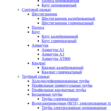
Полоса оцинкованная
Круг оцинкованный
Сортовой прокат
Шестигранник
Шестигранник калиброванный
Шестигранник горячекатаный
Полоса
Круг
Круг калиброванный
Круг горячекатаный
Арматура
Арматура А1
Арматура А3
Арматура АТ800
Квадрат
Квадрат калиброванный
Квадрат горячекатаный
Трубный прокат
Холоднодеформированные трубы
Профильные прямоугольные трубы
Профильные квадратные трубы
Бесшовные трубы
Трубы горячекатаные
Водогазопроводные (ВГП), электросварные т
Трубы электросварные оцинкованные