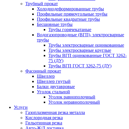
Трубный прокат
Холоднодеформированные трубы
Профильные прямоугольные трубы
Профильные квадратные трубы
Бесшовные трубы
Трубы горячекатаные
Водогазопроводные (ВГП), электросварные
трубы
Трубы электросварные оцинкованные
Трубы электросварные круглые
Трубы ВГП оцинкованные ГОСТ 3262-
75 (ДУ)
Трубы ВГП ГОСТ 3262-75 (ДУ)
Фасонный прокат
Швеллер
Швеллер гнутый
Балки двутавровые
Уголок стальной
Уголок равнополочный
Уголок неравнополочный
Услуги
Газоплазменная резка металла
Кислородная резка
Гильотинная резка
Авто-Ж/Д доставка