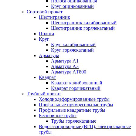
Полоса оцинкованная
Круг оцинкованный
Сортовой прокат
Шестигранник
Шестигранник калиброванный
Шестигранник горячекатаный
Полоса
Круг
Круг калиброванный
Круг горячекатаный
Арматура
Арматура А1
Арматура А3
Арматура АТ800
Квадрат
Квадрат калиброванный
Квадрат горячекатаный
Трубный прокат
Холоднодеформированные трубы
Профильные прямоугольные трубы
Профильные квадратные трубы
Бесшовные трубы
Трубы горячекатаные
Водогазопроводные (ВГП), электросварные
трубы