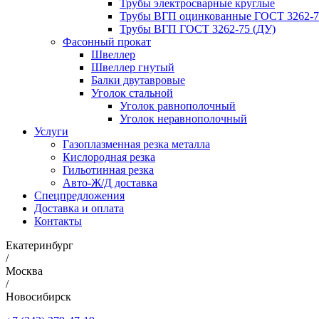
Трубы электросварные круглые
Трубы ВГП оцинкованные ГОСТ 3262-7
Трубы ВГП ГОСТ 3262-75 (ДУ)
Фасонный прокат
Швеллер
Швеллер гнутый
Балки двутавровые
Уголок стальной
Уголок равнополочный
Уголок неравнополочный
Услуги
Газоплазменная резка металла
Кислородная резка
Гильотинная резка
Авто-Ж/Д доставка
Спецпредложения
Доставка и оплата
Контакты
Екатеринбург
/
Москва
/
Новосибирск