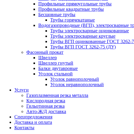
Профильные прямоугольные трубы
Профильные квадратные трубы
Бесшовные трубы
Трубы горячекатаные
Водогазопроводные (ВГП), электросварные т
Трубы электросварные оцинкованные
Трубы электросварные круглые
Трубы ВГП оцинкованные ГОСТ 3262-7
Трубы ВГП ГОСТ 3262-75 (ДУ)
Фасонный прокат
Швеллер
Швеллер гнутый
Балки двутавровые
Уголок стальной
Уголок равнополочный
Уголок неравнополочный
Услуги
Газоплазменная резка металла
Кислородная резка
Гильотинная резка
Авто-Ж/Д доставка
Спецпредложения
Доставка и оплата
Контакты