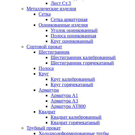
Лист Ст.3
Металлические изделия
Сетка
Сетка арматурная
Оцинкованные изделия
Уголок оцинкованный
Полоса оцинкованная
Круг оцинкованный
Сортовой прокат
Шестигранник
Шестигранник калиброванный
Шестигранник горячекатаный
Полоса
Круг
Круг калиброванный
Круг горячекатаный
Арматура
Арматура А1
Арматура А3
Арматура АТ800
Квадрат
Квадрат калиброванный
Квадрат горячекатаный
Трубный прокат
Холоднодеформированные трубы