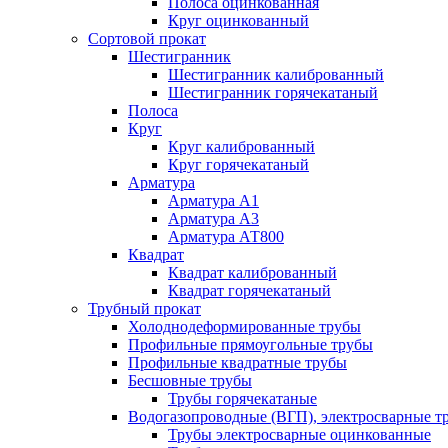
Полоса оцинкованная
Круг оцинкованный
Сортовой прокат
Шестигранник
Шестигранник калиброванный
Шестигранник горячекатаный
Полоса
Круг
Круг калиброванный
Круг горячекатаный
Арматура
Арматура А1
Арматура А3
Арматура АТ800
Квадрат
Квадрат калиброванный
Квадрат горячекатаный
Трубный прокат
Холоднодеформированные трубы
Профильные прямоугольные трубы
Профильные квадратные трубы
Бесшовные трубы
Трубы горячекатаные
Водогазопроводные (ВГП), электросварные т
Трубы электросварные оцинкованные