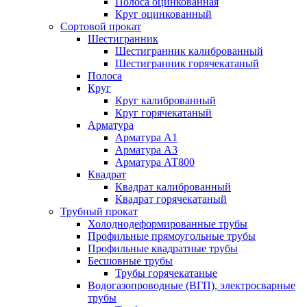
Полоса оцинкованная
Круг оцинкованный
Сортовой прокат
Шестигранник
Шестигранник калиброванный
Шестигранник горячекатаный
Полоса
Круг
Круг калиброванный
Круг горячекатаный
Арматура
Арматура А1
Арматура А3
Арматура АТ800
Квадрат
Квадрат калиброванный
Квадрат горячекатаный
Трубный прокат
Холоднодеформированные трубы
Профильные прямоугольные трубы
Профильные квадратные трубы
Бесшовные трубы
Трубы горячекатаные
Водогазопроводные (ВГП), электросварные
трубы