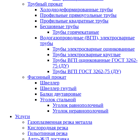
Трубный прокат
Холоднодеформированные трубы
Профильные прямоугольные трубы
Профильные квадратные трубы
Бесшовные трубы
Трубы горячекатаные
Водогазопроводные (ВГП), электросварные
трубы
Трубы электросварные оцинкованные
Трубы электросварные круглые
Трубы ВГП оцинкованные ГОСТ 3262-
75 (ДУ)
Трубы ВГП ГОСТ 3262-75 (ДУ)
Фасонный прокат
Швеллер
Швеллер гнутый
Балки двутавровые
Уголок стальной
Уголок равнополочный
Уголок неравнополочный
Услуги
Газоплазменная резка металла
Кислородная резка
Гильотинная резка
Авто-Ж/Д доставка