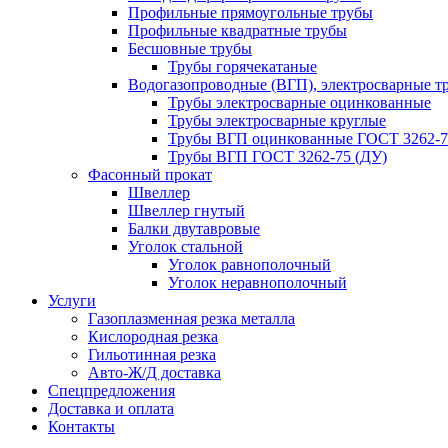
Профильные прямоугольные трубы
Профильные квадратные трубы
Бесшовные трубы
Трубы горячекатаные
Водогазопроводные (ВГП), электросварные т
Трубы электросварные оцинкованные
Трубы электросварные круглые
Трубы ВГП оцинкованные ГОСТ 3262-7
Трубы ВГП ГОСТ 3262-75 (ДУ)
Фасонный прокат
Швеллер
Швеллер гнутый
Балки двутавровые
Уголок стальной
Уголок равнополочный
Уголок неравнополочный
Услуги
Газоплазменная резка металла
Кислородная резка
Гильотинная резка
Авто-Ж/Д доставка
Спецпредложения
Доставка и оплата
Контакты