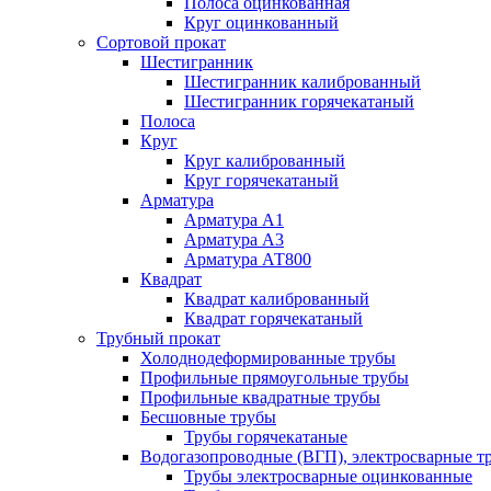
Полоса оцинкованная
Круг оцинкованный
Сортовой прокат
Шестигранник
Шестигранник калиброванный
Шестигранник горячекатаный
Полоса
Круг
Круг калиброванный
Круг горячекатаный
Арматура
Арматура А1
Арматура А3
Арматура АТ800
Квадрат
Квадрат калиброванный
Квадрат горячекатаный
Трубный прокат
Холоднодеформированные трубы
Профильные прямоугольные трубы
Профильные квадратные трубы
Бесшовные трубы
Трубы горячекатаные
Водогазопроводные (ВГП), электросварные т
Трубы электросварные оцинкованные