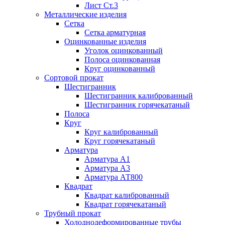
Лист Ст.3
Металлические изделия
Сетка
Сетка арматурная
Оцинкованные изделия
Уголок оцинкованный
Полоса оцинкованная
Круг оцинкованный
Сортовой прокат
Шестигранник
Шестигранник калиброванный
Шестигранник горячекатаный
Полоса
Круг
Круг калиброванный
Круг горячекатаный
Арматура
Арматура А1
Арматура А3
Арматура АТ800
Квадрат
Квадрат калиброванный
Квадрат горячекатаный
Трубный прокат
Холоднодеформированные трубы