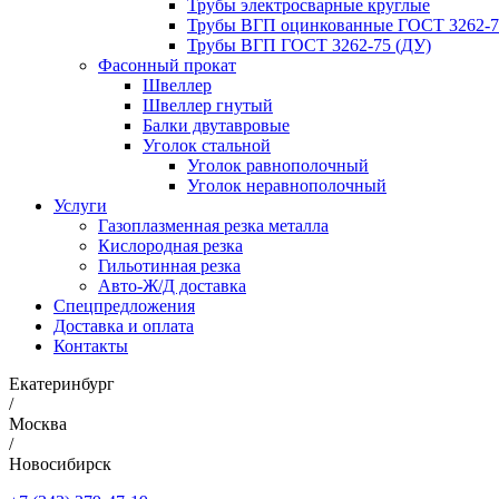
Трубы электросварные круглые
Трубы ВГП оцинкованные ГОСТ 3262-7
Трубы ВГП ГОСТ 3262-75 (ДУ)
Фасонный прокат
Швеллер
Швеллер гнутый
Балки двутавровые
Уголок стальной
Уголок равнополочный
Уголок неравнополочный
Услуги
Газоплазменная резка металла
Кислородная резка
Гильотинная резка
Авто-Ж/Д доставка
Спецпредложения
Доставка и оплата
Контакты
Екатеринбург
/
Москва
/
Новосибирск