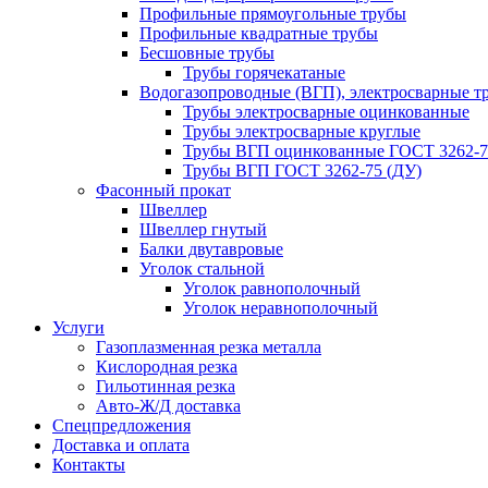
Профильные прямоугольные трубы
Профильные квадратные трубы
Бесшовные трубы
Трубы горячекатаные
Водогазопроводные (ВГП), электросварные т
Трубы электросварные оцинкованные
Трубы электросварные круглые
Трубы ВГП оцинкованные ГОСТ 3262-7
Трубы ВГП ГОСТ 3262-75 (ДУ)
Фасонный прокат
Швеллер
Швеллер гнутый
Балки двутавровые
Уголок стальной
Уголок равнополочный
Уголок неравнополочный
Услуги
Газоплазменная резка металла
Кислородная резка
Гильотинная резка
Авто-Ж/Д доставка
Спецпредложения
Доставка и оплата
Контакты