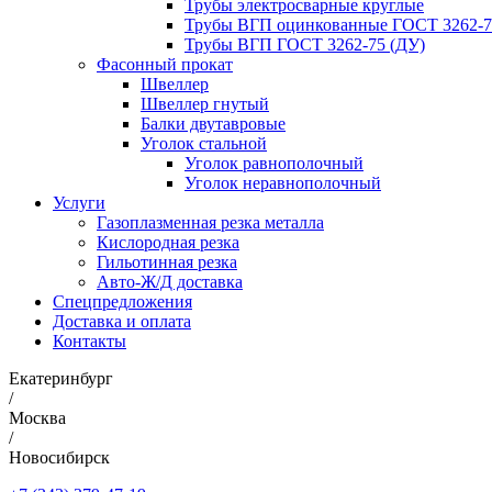
Трубы электросварные круглые
Трубы ВГП оцинкованные ГОСТ 3262-7
Трубы ВГП ГОСТ 3262-75 (ДУ)
Фасонный прокат
Швеллер
Швеллер гнутый
Балки двутавровые
Уголок стальной
Уголок равнополочный
Уголок неравнополочный
Услуги
Газоплазменная резка металла
Кислородная резка
Гильотинная резка
Авто-Ж/Д доставка
Спецпредложения
Доставка и оплата
Контакты
Екатеринбург
/
Москва
/
Новосибирск