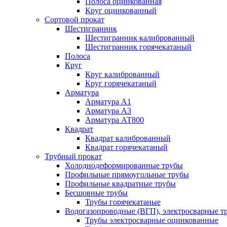
Полоса оцинкованная
Круг оцинкованный
Сортовой прокат
Шестигранник
Шестигранник калиброванный
Шестигранник горячекатаный
Полоса
Круг
Круг калиброванный
Круг горячекатаный
Арматура
Арматура А1
Арматура А3
Арматура АТ800
Квадрат
Квадрат калиброванный
Квадрат горячекатаный
Трубный прокат
Холоднодеформированные трубы
Профильные прямоугольные трубы
Профильные квадратные трубы
Бесшовные трубы
Трубы горячекатаные
Водогазопроводные (ВГП), электросварные т
Трубы электросварные оцинкованные