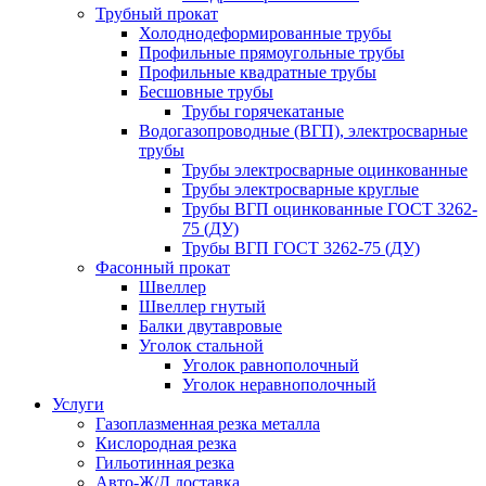
Трубный прокат
Холоднодеформированные трубы
Профильные прямоугольные трубы
Профильные квадратные трубы
Бесшовные трубы
Трубы горячекатаные
Водогазопроводные (ВГП), электросварные
трубы
Трубы электросварные оцинкованные
Трубы электросварные круглые
Трубы ВГП оцинкованные ГОСТ 3262-
75 (ДУ)
Трубы ВГП ГОСТ 3262-75 (ДУ)
Фасонный прокат
Швеллер
Швеллер гнутый
Балки двутавровые
Уголок стальной
Уголок равнополочный
Уголок неравнополочный
Услуги
Газоплазменная резка металла
Кислородная резка
Гильотинная резка
Авто-Ж/Д доставка