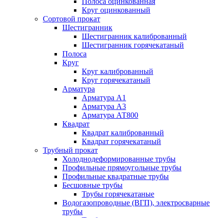
Полоса оцинкованная
Круг оцинкованный
Сортовой прокат
Шестигранник
Шестигранник калиброванный
Шестигранник горячекатаный
Полоса
Круг
Круг калиброванный
Круг горячекатаный
Арматура
Арматура А1
Арматура А3
Арматура АТ800
Квадрат
Квадрат калиброванный
Квадрат горячекатаный
Трубный прокат
Холоднодеформированные трубы
Профильные прямоугольные трубы
Профильные квадратные трубы
Бесшовные трубы
Трубы горячекатаные
Водогазопроводные (ВГП), электросварные
трубы