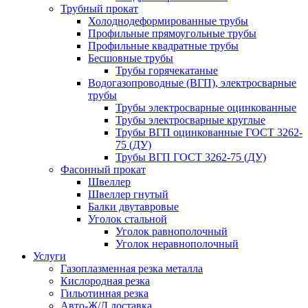
Трубный прокат
Холоднодеформированные трубы
Профильные прямоугольные трубы
Профильные квадратные трубы
Бесшовные трубы
Трубы горячекатаные
Водогазопроводные (ВГП), электросварные
трубы
Трубы электросварные оцинкованные
Трубы электросварные круглые
Трубы ВГП оцинкованные ГОСТ 3262-
75 (ДУ)
Трубы ВГП ГОСТ 3262-75 (ДУ)
Фасонный прокат
Швеллер
Швеллер гнутый
Балки двутавровые
Уголок стальной
Уголок равнополочный
Уголок неравнополочный
Услуги
Газоплазменная резка металла
Кислородная резка
Гильотинная резка
Авто-Ж/Д доставка