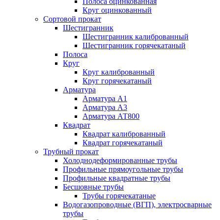
Полоса оцинкованная
Круг оцинкованный
Сортовой прокат
Шестигранник
Шестигранник калиброванный
Шестигранник горячекатаный
Полоса
Круг
Круг калиброванный
Круг горячекатаный
Арматура
Арматура А1
Арматура А3
Арматура АТ800
Квадрат
Квадрат калиброванный
Квадрат горячекатаный
Трубный прокат
Холоднодеформированные трубы
Профильные прямоугольные трубы
Профильные квадратные трубы
Бесшовные трубы
Трубы горячекатаные
Водогазопроводные (ВГП), электросварные
трубы