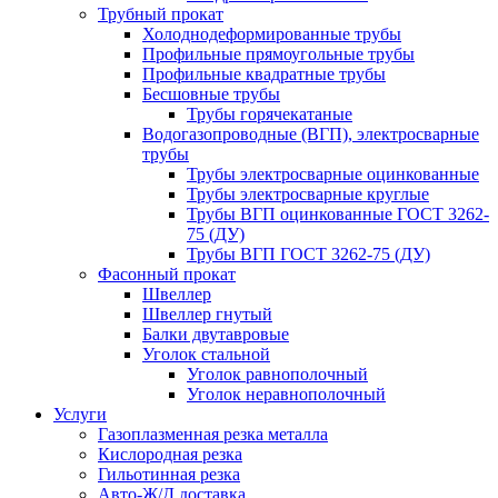
Трубный прокат
Холоднодеформированные трубы
Профильные прямоугольные трубы
Профильные квадратные трубы
Бесшовные трубы
Трубы горячекатаные
Водогазопроводные (ВГП), электросварные
трубы
Трубы электросварные оцинкованные
Трубы электросварные круглые
Трубы ВГП оцинкованные ГОСТ 3262-
75 (ДУ)
Трубы ВГП ГОСТ 3262-75 (ДУ)
Фасонный прокат
Швеллер
Швеллер гнутый
Балки двутавровые
Уголок стальной
Уголок равнополочный
Уголок неравнополочный
Услуги
Газоплазменная резка металла
Кислородная резка
Гильотинная резка
Авто-Ж/Д доставка