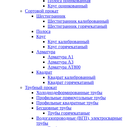
Полоса оцинкованная
Круг оцинкованный
Сортовой прокат
Шестигранник
Шестигранник калиброванный
Шестигранник горячекатаный
Полоса
Круг
Круг калиброванный
Круг горячекатаный
Арматура
Арматура А1
Арматура А3
Арматура АТ800
Квадрат
Квадрат калиброванный
Квадрат горячекатаный
Трубный прокат
Холоднодеформированные трубы
Профильные прямоугольные трубы
Профильные квадратные трубы
Бесшовные трубы
Трубы горячекатаные
Водогазопроводные (ВГП), электросварные
трубы