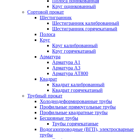
Полоса оцинкованная
Круг оцинкованный
Сортовой прокат
Шестигранник
Шестигранник калиброванный
Шестигранник горячекатаный
Полоса
Круг
Круг калиброванный
Круг горячекатаный
Арматура
Арматура А1
Арматура А3
Арматура АТ800
Квадрат
Квадрат калиброванный
Квадрат горячекатаный
Трубный прокат
Холоднодеформированные трубы
Профильные прямоугольные трубы
Профильные квадратные трубы
Бесшовные трубы
Трубы горячекатаные
Водогазопроводные (ВГП), электросварные
трубы