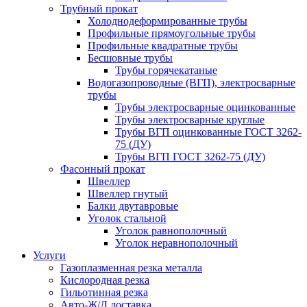
Трубный прокат
Холоднодеформированные трубы
Профильные прямоугольные трубы
Профильные квадратные трубы
Бесшовные трубы
Трубы горячекатаные
Водогазопроводные (ВГП), электросварные
трубы
Трубы электросварные оцинкованные
Трубы электросварные круглые
Трубы ВГП оцинкованные ГОСТ 3262-
75 (ДУ)
Трубы ВГП ГОСТ 3262-75 (ДУ)
Фасонный прокат
Швеллер
Швеллер гнутый
Балки двутавровые
Уголок стальной
Уголок равнополочный
Уголок неравнополочный
Услуги
Газоплазменная резка металла
Кислородная резка
Гильотинная резка
Авто-Ж/Д доставка