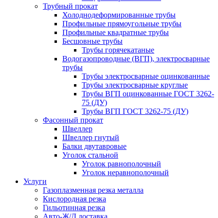
Трубный прокат
Холоднодеформированные трубы
Профильные прямоугольные трубы
Профильные квадратные трубы
Бесшовные трубы
Трубы горячекатаные
Водогазопроводные (ВГП), электросварные
трубы
Трубы электросварные оцинкованные
Трубы электросварные круглые
Трубы ВГП оцинкованные ГОСТ 3262-
75 (ДУ)
Трубы ВГП ГОСТ 3262-75 (ДУ)
Фасонный прокат
Швеллер
Швеллер гнутый
Балки двутавровые
Уголок стальной
Уголок равнополочный
Уголок неравнополочный
Услуги
Газоплазменная резка металла
Кислородная резка
Гильотинная резка
Авто-Ж/Д доставка