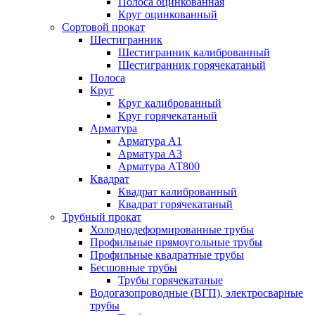
Полоса оцинкованная
Круг оцинкованный
Сортовой прокат
Шестигранник
Шестигранник калиброванный
Шестигранник горячекатаный
Полоса
Круг
Круг калиброванный
Круг горячекатаный
Арматура
Арматура А1
Арматура А3
Арматура АТ800
Квадрат
Квадрат калиброванный
Квадрат горячекатаный
Трубный прокат
Холоднодеформированные трубы
Профильные прямоугольные трубы
Профильные квадратные трубы
Бесшовные трубы
Трубы горячекатаные
Водогазопроводные (ВГП), электросварные
трубы