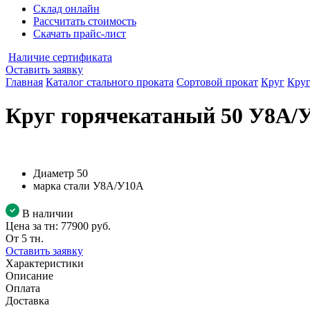
Склад онлайн
Рассчитать стоимость
Скачать прайс-лист
Наличие сертификата
Оставить заявку
Главная
Каталог стального проката
Сортовой прокат
Круг
Круг
Круг горячекатаный 50 У8А/
Диаметр
50
марка стали
У8А/У10А
В наличии
Цена за тн:
77900 руб.
От 5 тн.
Оставить заявку
Характеристики
Описание
Оплата
Доставка