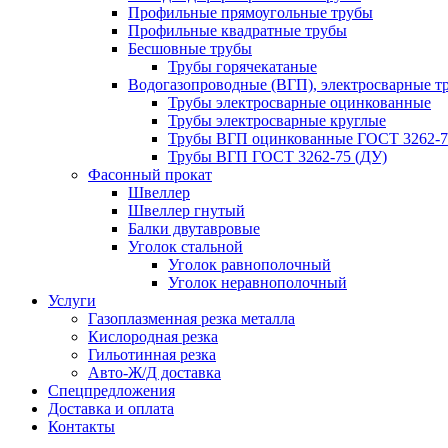
Профильные прямоугольные трубы
Профильные квадратные трубы
Бесшовные трубы
Трубы горячекатаные
Водогазопроводные (ВГП), электросварные т
Трубы электросварные оцинкованные
Трубы электросварные круглые
Трубы ВГП оцинкованные ГОСТ 3262-7
Трубы ВГП ГОСТ 3262-75 (ДУ)
Фасонный прокат
Швеллер
Швеллер гнутый
Балки двутавровые
Уголок стальной
Уголок равнополочный
Уголок неравнополочный
Услуги
Газоплазменная резка металла
Кислородная резка
Гильотинная резка
Авто-Ж/Д доставка
Спецпредложения
Доставка и оплата
Контакты