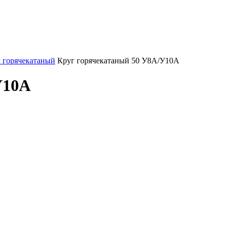
 горячекатаный
Круг горячекатаный 50 У8А/У10А
У10А