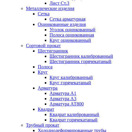
Лист Ст.3
Металлические изделия
Сетка
Сетка арматурная
Оцинкованные изделия
Уголок оцинкованный
Полоса оцинкованная
Круг оцинкованный
Сортовой прокат
Шестигранник
Шестигранник калиброванный
Шестигранник горячекатаный
Полоса
Круг
Круг калиброванный
Круг горячекатаный
Арматура
Арматура А1
Арматура А3
Арматура АТ800
Квадрат
Квадрат калиброванный
Квадрат горячекатаный
Трубный прокат
Холоднодеформированные трубы