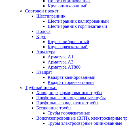
Полоса оцинкованная
Круг оцинкованный
Сортовой прокат
Шестигранник
Шестигранник калиброванный
Шестигранник горячекатаный
Полоса
Круг
Круг калиброванный
Круг горячекатаный
Арматура
Арматура А1
Арматура А3
Арматура АТ800
Квадрат
Квадрат калиброванный
Квадрат горячекатаный
Трубный прокат
Холоднодеформированные трубы
Профильные прямоугольные трубы
Профильные квадратные трубы
Бесшовные трубы
Трубы горячекатаные
Водогазопроводные (ВГП), электросварные т
Трубы электросварные оцинкованные