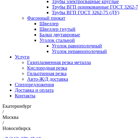
Трубы электросварные круглые
Трубы ВГП оцинкованные ГОСТ 3262-7
Трубы ВГП ГОСТ 3262-75 (ДУ)
Фасонный прокат
Швеллер
Швеллер гнутый
Балки двутавровые
Уголок стальной
Уголок равнополочный
Уголок неравнополочный
Услуги
Газоплазменная резка металла
Кислородная резка
Гильотинная резка
Авто-Ж/Д доставка
Спецпредложения
Доставка и оплата
Контакты
Екатеринбург
/
Москва
/
Новосибирск