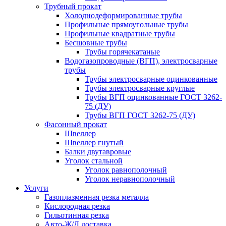
Трубный прокат
Холоднодеформированные трубы
Профильные прямоугольные трубы
Профильные квадратные трубы
Бесшовные трубы
Трубы горячекатаные
Водогазопроводные (ВГП), электросварные
трубы
Трубы электросварные оцинкованные
Трубы электросварные круглые
Трубы ВГП оцинкованные ГОСТ 3262-
75 (ДУ)
Трубы ВГП ГОСТ 3262-75 (ДУ)
Фасонный прокат
Швеллер
Швеллер гнутый
Балки двутавровые
Уголок стальной
Уголок равнополочный
Уголок неравнополочный
Услуги
Газоплазменная резка металла
Кислородная резка
Гильотинная резка
Авто-Ж/Д доставка