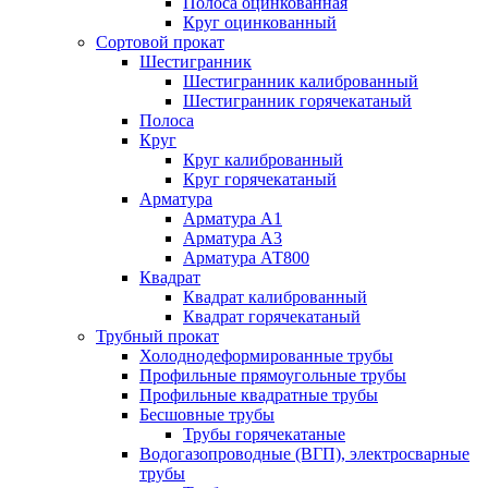
Полоса оцинкованная
Круг оцинкованный
Сортовой прокат
Шестигранник
Шестигранник калиброванный
Шестигранник горячекатаный
Полоса
Круг
Круг калиброванный
Круг горячекатаный
Арматура
Арматура А1
Арматура А3
Арматура АТ800
Квадрат
Квадрат калиброванный
Квадрат горячекатаный
Трубный прокат
Холоднодеформированные трубы
Профильные прямоугольные трубы
Профильные квадратные трубы
Бесшовные трубы
Трубы горячекатаные
Водогазопроводные (ВГП), электросварные
трубы