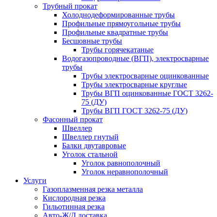
Трубный прокат
Холоднодеформированные трубы
Профильные прямоугольные трубы
Профильные квадратные трубы
Бесшовные трубы
Трубы горячекатаные
Водогазопроводные (ВГП), электросварные
трубы
Трубы электросварные оцинкованные
Трубы электросварные круглые
Трубы ВГП оцинкованные ГОСТ 3262-
75 (ДУ)
Трубы ВГП ГОСТ 3262-75 (ДУ)
Фасонный прокат
Швеллер
Швеллер гнутый
Балки двутавровые
Уголок стальной
Уголок равнополочный
Уголок неравнополочный
Услуги
Газоплазменная резка металла
Кислородная резка
Гильотинная резка
Авто-Ж/Д доставка