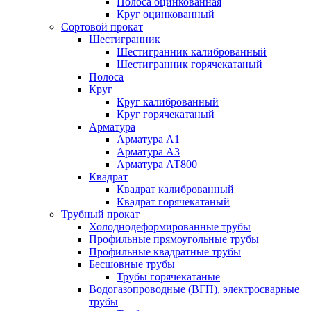
Полоса оцинкованная
Круг оцинкованный
Сортовой прокат
Шестигранник
Шестигранник калиброванный
Шестигранник горячекатаный
Полоса
Круг
Круг калиброванный
Круг горячекатаный
Арматура
Арматура А1
Арматура А3
Арматура АТ800
Квадрат
Квадрат калиброванный
Квадрат горячекатаный
Трубный прокат
Холоднодеформированные трубы
Профильные прямоугольные трубы
Профильные квадратные трубы
Бесшовные трубы
Трубы горячекатаные
Водогазопроводные (ВГП), электросварные
трубы