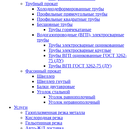
Трубный прокат
Холоднодеформированные трубы
Профильные прямоугольные трубы
Профильные квадратные трубы
Бесшовные трубы
Трубы горячекатаные
Водогазопроводные (ВГП), электросварные
трубы
Трубы электросварные оцинкованные
Трубы электросварные круглые
Трубы ВГП оцинкованные ГОСТ 3262-
75 (ДУ)
Трубы ВГП ГОСТ 3262-75 (ДУ)
Фасонный прокат
Швеллер
Швеллер гнутый
Балки двутавровые
Уголок стальной
Уголок равнополочный
Уголок неравнополочный
Услуги
Газоплазменная резка металла
Кислородная резка
Гильотинная резка
Авто-Ж/Д доставка