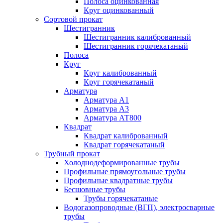
Полоса оцинкованная
Круг оцинкованный
Сортовой прокат
Шестигранник
Шестигранник калиброванный
Шестигранник горячекатаный
Полоса
Круг
Круг калиброванный
Круг горячекатаный
Арматура
Арматура А1
Арматура А3
Арматура АТ800
Квадрат
Квадрат калиброванный
Квадрат горячекатаный
Трубный прокат
Холоднодеформированные трубы
Профильные прямоугольные трубы
Профильные квадратные трубы
Бесшовные трубы
Трубы горячекатаные
Водогазопроводные (ВГП), электросварные
трубы