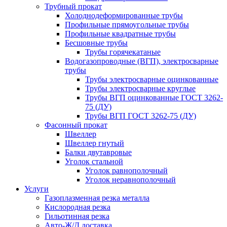
Трубный прокат
Холоднодеформированные трубы
Профильные прямоугольные трубы
Профильные квадратные трубы
Бесшовные трубы
Трубы горячекатаные
Водогазопроводные (ВГП), электросварные
трубы
Трубы электросварные оцинкованные
Трубы электросварные круглые
Трубы ВГП оцинкованные ГОСТ 3262-
75 (ДУ)
Трубы ВГП ГОСТ 3262-75 (ДУ)
Фасонный прокат
Швеллер
Швеллер гнутый
Балки двутавровые
Уголок стальной
Уголок равнополочный
Уголок неравнополочный
Услуги
Газоплазменная резка металла
Кислородная резка
Гильотинная резка
Авто-Ж/Д доставка