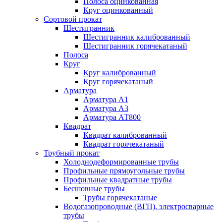
Полоса оцинкованная
Круг оцинкованный
Сортовой прокат
Шестигранник
Шестигранник калиброванный
Шестигранник горячекатаный
Полоса
Круг
Круг калиброванный
Круг горячекатаный
Арматура
Арматура А1
Арматура А3
Арматура АТ800
Квадрат
Квадрат калиброванный
Квадрат горячекатаный
Трубный прокат
Холоднодеформированные трубы
Профильные прямоугольные трубы
Профильные квадратные трубы
Бесшовные трубы
Трубы горячекатаные
Водогазопроводные (ВГП), электросварные
трубы