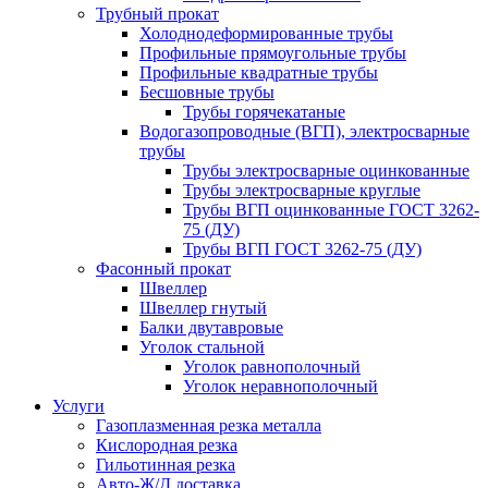
Трубный прокат
Холоднодеформированные трубы
Профильные прямоугольные трубы
Профильные квадратные трубы
Бесшовные трубы
Трубы горячекатаные
Водогазопроводные (ВГП), электросварные
трубы
Трубы электросварные оцинкованные
Трубы электросварные круглые
Трубы ВГП оцинкованные ГОСТ 3262-
75 (ДУ)
Трубы ВГП ГОСТ 3262-75 (ДУ)
Фасонный прокат
Швеллер
Швеллер гнутый
Балки двутавровые
Уголок стальной
Уголок равнополочный
Уголок неравнополочный
Услуги
Газоплазменная резка металла
Кислородная резка
Гильотинная резка
Авто-Ж/Д доставка