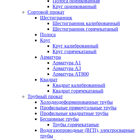
Полоса оцинкованная
Круг оцинкованный
Сортовой прокат
Шестигранник
Шестигранник калиброванный
Шестигранник горячекатаный
Полоса
Круг
Круг калиброванный
Круг горячекатаный
Арматура
Арматура А1
Арматура А3
Арматура АТ800
Квадрат
Квадрат калиброванный
Квадрат горячекатаный
Трубный прокат
Холоднодеформированные трубы
Профильные прямоугольные трубы
Профильные квадратные трубы
Бесшовные трубы
Трубы горячекатаные
Водогазопроводные (ВГП), электросварные
трубы