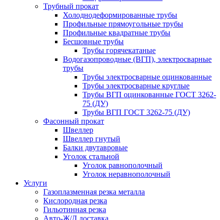
Трубный прокат
Холоднодеформированные трубы
Профильные прямоугольные трубы
Профильные квадратные трубы
Бесшовные трубы
Трубы горячекатаные
Водогазопроводные (ВГП), электросварные
трубы
Трубы электросварные оцинкованные
Трубы электросварные круглые
Трубы ВГП оцинкованные ГОСТ 3262-
75 (ДУ)
Трубы ВГП ГОСТ 3262-75 (ДУ)
Фасонный прокат
Швеллер
Швеллер гнутый
Балки двутавровые
Уголок стальной
Уголок равнополочный
Уголок неравнополочный
Услуги
Газоплазменная резка металла
Кислородная резка
Гильотинная резка
Авто-Ж/Д доставка