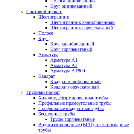
Полоса оцинкованная
Круг оцинкованный
Сортовой прокат
Шестигранник
Шестигранник калиброванный
Шестигранник горячекатаный
Полоса
Круг
Круг калиброванный
Круг горячекатаный
Арматура
Арматура А1
Арматура А3
Арматура АТ800
Квадрат
Квадрат калиброванный
Квадрат горячекатаный
Трубный прокат
Холоднодеформированные трубы
Профильные прямоугольные трубы
Профильные квадратные трубы
Бесшовные трубы
Трубы горячекатаные
Водогазопроводные (ВГП), электросварные
трубы