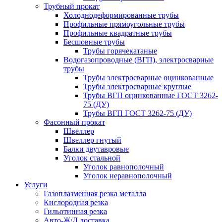
Трубный прокат
Холоднодеформированные трубы
Профильные прямоугольные трубы
Профильные квадратные трубы
Бесшовные трубы
Трубы горячекатаные
Водогазопроводные (ВГП), электросварные
трубы
Трубы электросварные оцинкованные
Трубы электросварные круглые
Трубы ВГП оцинкованные ГОСТ 3262-
75 (ДУ)
Трубы ВГП ГОСТ 3262-75 (ДУ)
Фасонный прокат
Швеллер
Швеллер гнутый
Балки двутавровые
Уголок стальной
Уголок равнополочный
Уголок неравнополочный
Услуги
Газоплазменная резка металла
Кислородная резка
Гильотинная резка
Авто-Ж/Д доставка