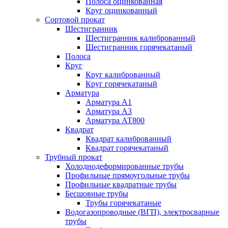
Полоса оцинкованная
Круг оцинкованный
Сортовой прокат
Шестигранник
Шестигранник калиброванный
Шестигранник горячекатаный
Полоса
Круг
Круг калиброванный
Круг горячекатаный
Арматура
Арматура А1
Арматура А3
Арматура АТ800
Квадрат
Квадрат калиброванный
Квадрат горячекатаный
Трубный прокат
Холоднодеформированные трубы
Профильные прямоугольные трубы
Профильные квадратные трубы
Бесшовные трубы
Трубы горячекатаные
Водогазопроводные (ВГП), электросварные
трубы