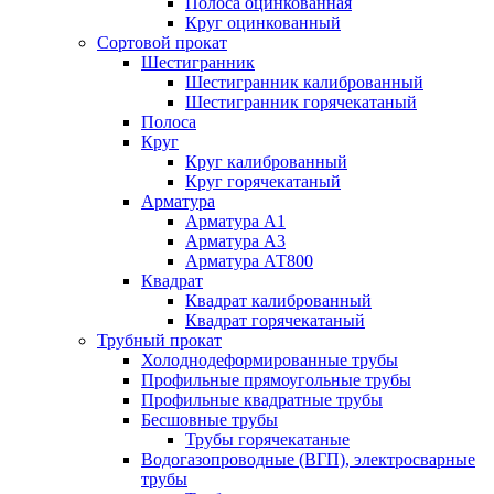
Полоса оцинкованная
Круг оцинкованный
Сортовой прокат
Шестигранник
Шестигранник калиброванный
Шестигранник горячекатаный
Полоса
Круг
Круг калиброванный
Круг горячекатаный
Арматура
Арматура А1
Арматура А3
Арматура АТ800
Квадрат
Квадрат калиброванный
Квадрат горячекатаный
Трубный прокат
Холоднодеформированные трубы
Профильные прямоугольные трубы
Профильные квадратные трубы
Бесшовные трубы
Трубы горячекатаные
Водогазопроводные (ВГП), электросварные
трубы