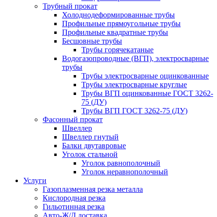
Трубный прокат
Холоднодеформированные трубы
Профильные прямоугольные трубы
Профильные квадратные трубы
Бесшовные трубы
Трубы горячекатаные
Водогазопроводные (ВГП), электросварные
трубы
Трубы электросварные оцинкованные
Трубы электросварные круглые
Трубы ВГП оцинкованные ГОСТ 3262-
75 (ДУ)
Трубы ВГП ГОСТ 3262-75 (ДУ)
Фасонный прокат
Швеллер
Швеллер гнутый
Балки двутавровые
Уголок стальной
Уголок равнополочный
Уголок неравнополочный
Услуги
Газоплазменная резка металла
Кислородная резка
Гильотинная резка
Авто-Ж/Д доставка