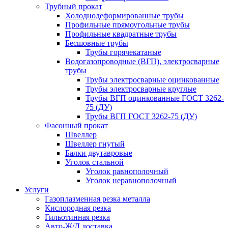
Трубный прокат
Холоднодеформированные трубы
Профильные прямоугольные трубы
Профильные квадратные трубы
Бесшовные трубы
Трубы горячекатаные
Водогазопроводные (ВГП), электросварные
трубы
Трубы электросварные оцинкованные
Трубы электросварные круглые
Трубы ВГП оцинкованные ГОСТ 3262-
75 (ДУ)
Трубы ВГП ГОСТ 3262-75 (ДУ)
Фасонный прокат
Швеллер
Швеллер гнутый
Балки двутавровые
Уголок стальной
Уголок равнополочный
Уголок неравнополочный
Услуги
Газоплазменная резка металла
Кислородная резка
Гильотинная резка
Авто-Ж/Д доставка