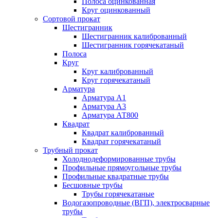
Полоса оцинкованная
Круг оцинкованный
Сортовой прокат
Шестигранник
Шестигранник калиброванный
Шестигранник горячекатаный
Полоса
Круг
Круг калиброванный
Круг горячекатаный
Арматура
Арматура А1
Арматура А3
Арматура АТ800
Квадрат
Квадрат калиброванный
Квадрат горячекатаный
Трубный прокат
Холоднодеформированные трубы
Профильные прямоугольные трубы
Профильные квадратные трубы
Бесшовные трубы
Трубы горячекатаные
Водогазопроводные (ВГП), электросварные
трубы