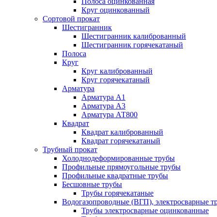
Полоса оцинкованная
Круг оцинкованный
Сортовой прокат
Шестигранник
Шестигранник калиброванный
Шестигранник горячекатаный
Полоса
Круг
Круг калиброванный
Круг горячекатаный
Арматура
Арматура А1
Арматура А3
Арматура АТ800
Квадрат
Квадрат калиброванный
Квадрат горячекатаный
Трубный прокат
Холоднодеформированные трубы
Профильные прямоугольные трубы
Профильные квадратные трубы
Бесшовные трубы
Трубы горячекатаные
Водогазопроводные (ВГП), электросварные т
Трубы электросварные оцинкованные