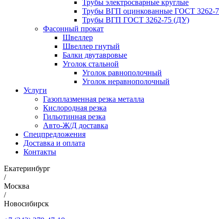
Трубы электросварные круглые
Трубы ВГП оцинкованные ГОСТ 3262-7
Трубы ВГП ГОСТ 3262-75 (ДУ)
Фасонный прокат
Швеллер
Швеллер гнутый
Балки двутавровые
Уголок стальной
Уголок равнополочный
Уголок неравнополочный
Услуги
Газоплазменная резка металла
Кислородная резка
Гильотинная резка
Авто-Ж/Д доставка
Спецпредложения
Доставка и оплата
Контакты
Екатеринбург
/
Москва
/
Новосибирск