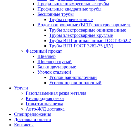
Профильные прямоугольные трубы
Профильные квадратные трубы
Бесшовные трубы
Трубы горячекатаные
Водогазопроводные (ВГП), электросварные т
Трубы электросварные оцинкованные
Трубы электросварные круглые
Трубы ВГП оцинкованные ГОСТ 3262-7
Трубы ВГП ГОСТ 3262-75 (ДУ)
Фасонный прокат
Швеллер
Швеллер гнутый
Балки двутавровые
Уголок стальной
Уголок равнополочный
Уголок неравнополочный
Услуги
Газоплазменная резка металла
Кислородная резка
Гильотинная резка
Авто-Ж/Д доставка
Спецпредложения
Доставка и оплата
Контакты