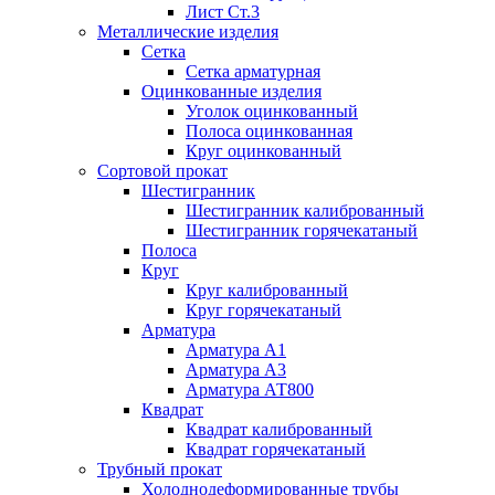
Лист Ст.3
Металлические изделия
Сетка
Сетка арматурная
Оцинкованные изделия
Уголок оцинкованный
Полоса оцинкованная
Круг оцинкованный
Сортовой прокат
Шестигранник
Шестигранник калиброванный
Шестигранник горячекатаный
Полоса
Круг
Круг калиброванный
Круг горячекатаный
Арматура
Арматура А1
Арматура А3
Арматура АТ800
Квадрат
Квадрат калиброванный
Квадрат горячекатаный
Трубный прокат
Холоднодеформированные трубы