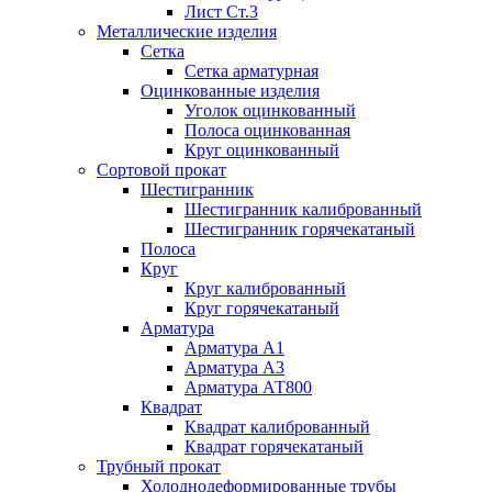
Лист Ст.3
Металлические изделия
Сетка
Сетка арматурная
Оцинкованные изделия
Уголок оцинкованный
Полоса оцинкованная
Круг оцинкованный
Сортовой прокат
Шестигранник
Шестигранник калиброванный
Шестигранник горячекатаный
Полоса
Круг
Круг калиброванный
Круг горячекатаный
Арматура
Арматура А1
Арматура А3
Арматура АТ800
Квадрат
Квадрат калиброванный
Квадрат горячекатаный
Трубный прокат
Холоднодеформированные трубы