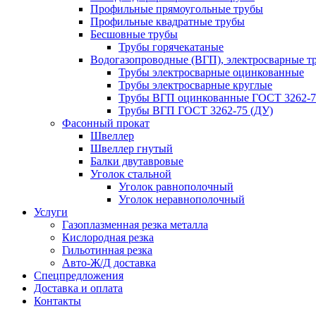
Профильные прямоугольные трубы
Профильные квадратные трубы
Бесшовные трубы
Трубы горячекатаные
Водогазопроводные (ВГП), электросварные т
Трубы электросварные оцинкованные
Трубы электросварные круглые
Трубы ВГП оцинкованные ГОСТ 3262-7
Трубы ВГП ГОСТ 3262-75 (ДУ)
Фасонный прокат
Швеллер
Швеллер гнутый
Балки двутавровые
Уголок стальной
Уголок равнополочный
Уголок неравнополочный
Услуги
Газоплазменная резка металла
Кислородная резка
Гильотинная резка
Авто-Ж/Д доставка
Спецпредложения
Доставка и оплата
Контакты