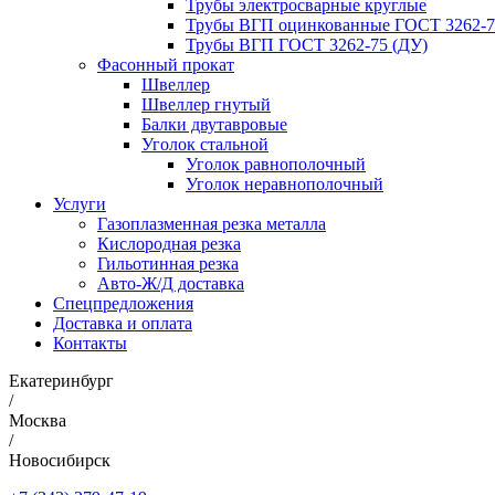
Трубы электросварные круглые
Трубы ВГП оцинкованные ГОСТ 3262-7
Трубы ВГП ГОСТ 3262-75 (ДУ)
Фасонный прокат
Швеллер
Швеллер гнутый
Балки двутавровые
Уголок стальной
Уголок равнополочный
Уголок неравнополочный
Услуги
Газоплазменная резка металла
Кислородная резка
Гильотинная резка
Авто-Ж/Д доставка
Спецпредложения
Доставка и оплата
Контакты
Екатеринбург
/
Москва
/
Новосибирск