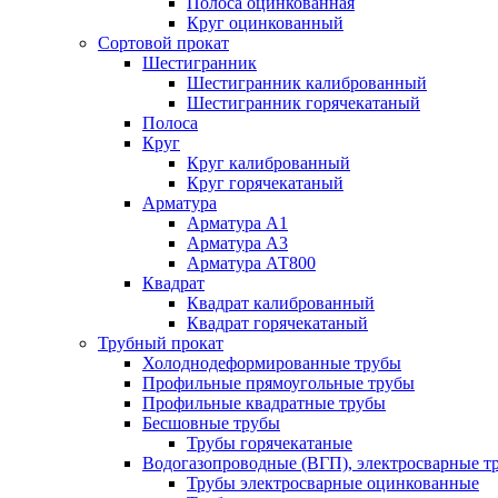
Полоса оцинкованная
Круг оцинкованный
Сортовой прокат
Шестигранник
Шестигранник калиброванный
Шестигранник горячекатаный
Полоса
Круг
Круг калиброванный
Круг горячекатаный
Арматура
Арматура А1
Арматура А3
Арматура АТ800
Квадрат
Квадрат калиброванный
Квадрат горячекатаный
Трубный прокат
Холоднодеформированные трубы
Профильные прямоугольные трубы
Профильные квадратные трубы
Бесшовные трубы
Трубы горячекатаные
Водогазопроводные (ВГП), электросварные т
Трубы электросварные оцинкованные