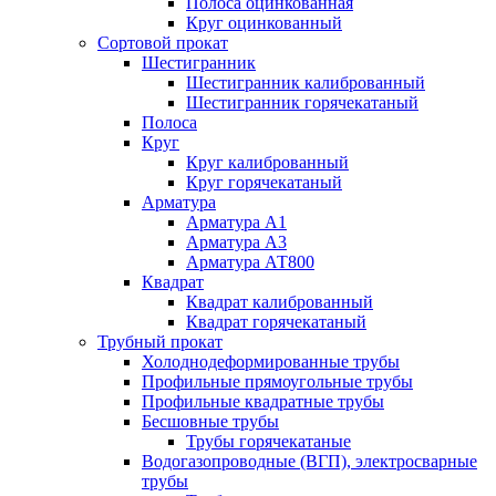
Полоса оцинкованная
Круг оцинкованный
Сортовой прокат
Шестигранник
Шестигранник калиброванный
Шестигранник горячекатаный
Полоса
Круг
Круг калиброванный
Круг горячекатаный
Арматура
Арматура А1
Арматура А3
Арматура АТ800
Квадрат
Квадрат калиброванный
Квадрат горячекатаный
Трубный прокат
Холоднодеформированные трубы
Профильные прямоугольные трубы
Профильные квадратные трубы
Бесшовные трубы
Трубы горячекатаные
Водогазопроводные (ВГП), электросварные
трубы