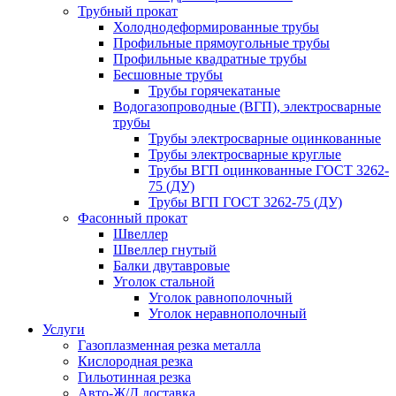
Трубный прокат
Холоднодеформированные трубы
Профильные прямоугольные трубы
Профильные квадратные трубы
Бесшовные трубы
Трубы горячекатаные
Водогазопроводные (ВГП), электросварные
трубы
Трубы электросварные оцинкованные
Трубы электросварные круглые
Трубы ВГП оцинкованные ГОСТ 3262-
75 (ДУ)
Трубы ВГП ГОСТ 3262-75 (ДУ)
Фасонный прокат
Швеллер
Швеллер гнутый
Балки двутавровые
Уголок стальной
Уголок равнополочный
Уголок неравнополочный
Услуги
Газоплазменная резка металла
Кислородная резка
Гильотинная резка
Авто-Ж/Д доставка