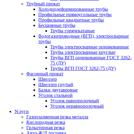
Трубный прокат
Холоднодеформированные трубы
Профильные прямоугольные трубы
Профильные квадратные трубы
Бесшовные трубы
Трубы горячекатаные
Водогазопроводные (ВГП), электросварные
трубы
Трубы электросварные оцинкованные
Трубы электросварные круглые
Трубы ВГП оцинкованные ГОСТ 3262-
75 (ДУ)
Трубы ВГП ГОСТ 3262-75 (ДУ)
Фасонный прокат
Швеллер
Швеллер гнутый
Балки двутавровые
Уголок стальной
Уголок равнополочный
Уголок неравнополочный
Услуги
Газоплазменная резка металла
Кислородная резка
Гильотинная резка
Авто-Ж/Д доставка