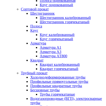
Полоса оцинкованная
Круг оцинкованный
Сортовой прокат
Шестигранник
Шестигранник калиброванный
Шестигранник горячекатаный
Полоса
Круг
Круг калиброванный
Круг горячекатаный
Арматура
Арматура А1
Арматура А3
Арматура АТ800
Квадрат
Квадрат калиброванный
Квадрат горячекатаный
Трубный прокат
Холоднодеформированные трубы
Профильные прямоугольные трубы
Профильные квадратные трубы
Бесшовные трубы
Трубы горячекатаные
Водогазопроводные (ВГП), электросварные
трубы