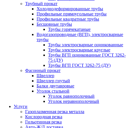
Трубный прокат
Холоднодеформированные трубы
Профильные прямоугольные трубы
Профильные квадратные трубы
Бесшовные трубы
Трубы горячекатаные
Водогазопроводные (ВГП), электросварные
трубы
Трубы электросварные оцинкованные
Трубы электросварные круглые
Трубы ВГП оцинкованные ГОСТ 3262-
75 (ДУ)
Трубы ВГП ГОСТ 3262-75 (ДУ)
Фасонный прокат
Швеллер
Швеллер гнутый
Балки двутавровые
Уголок стальной
Уголок равнополочный
Уголок неравнополочный
Услуги
Газоплазменная резка металла
Кислородная резка
Гильотинная резка
Авто-Ж/Д доставка