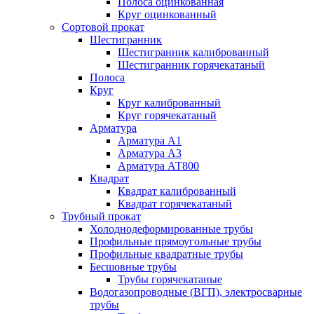
Полоса оцинкованная
Круг оцинкованный
Сортовой прокат
Шестигранник
Шестигранник калиброванный
Шестигранник горячекатаный
Полоса
Круг
Круг калиброванный
Круг горячекатаный
Арматура
Арматура А1
Арматура А3
Арматура АТ800
Квадрат
Квадрат калиброванный
Квадрат горячекатаный
Трубный прокат
Холоднодеформированные трубы
Профильные прямоугольные трубы
Профильные квадратные трубы
Бесшовные трубы
Трубы горячекатаные
Водогазопроводные (ВГП), электросварные
трубы