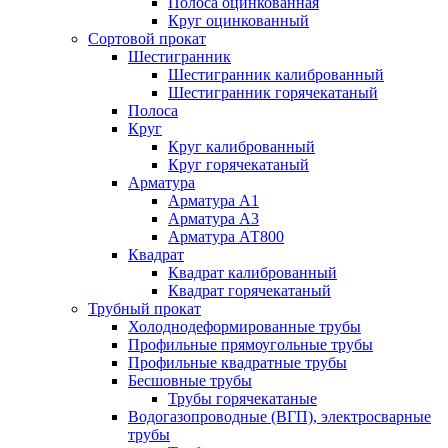
Полоса оцинкованная
Круг оцинкованный
Сортовой прокат
Шестигранник
Шестигранник калиброванный
Шестигранник горячекатаный
Полоса
Круг
Круг калиброванный
Круг горячекатаный
Арматура
Арматура А1
Арматура А3
Арматура АТ800
Квадрат
Квадрат калиброванный
Квадрат горячекатаный
Трубный прокат
Холоднодеформированные трубы
Профильные прямоугольные трубы
Профильные квадратные трубы
Бесшовные трубы
Трубы горячекатаные
Водогазопроводные (ВГП), электросварные
трубы