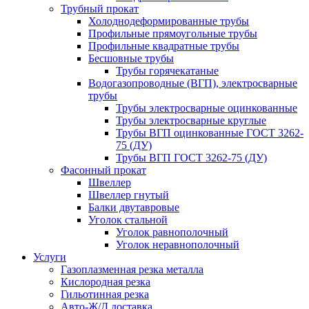
Трубный прокат
Холоднодеформированные трубы
Профильные прямоугольные трубы
Профильные квадратные трубы
Бесшовные трубы
Трубы горячекатаные
Водогазопроводные (ВГП), электросварные
трубы
Трубы электросварные оцинкованные
Трубы электросварные круглые
Трубы ВГП оцинкованные ГОСТ 3262-
75 (ДУ)
Трубы ВГП ГОСТ 3262-75 (ДУ)
Фасонный прокат
Швеллер
Швеллер гнутый
Балки двутавровые
Уголок стальной
Уголок равнополочный
Уголок неравнополочный
Услуги
Газоплазменная резка металла
Кислородная резка
Гильотинная резка
Авто-Ж/Д доставка